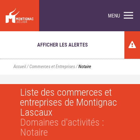
MENU
AFFICHER LES ALERTES
Accueil
/
Commerces et Entreprises
/
Notaire
Liste des commerces et
entreprises de Montignac
Lascaux
Domaines d'activités :
Notaire