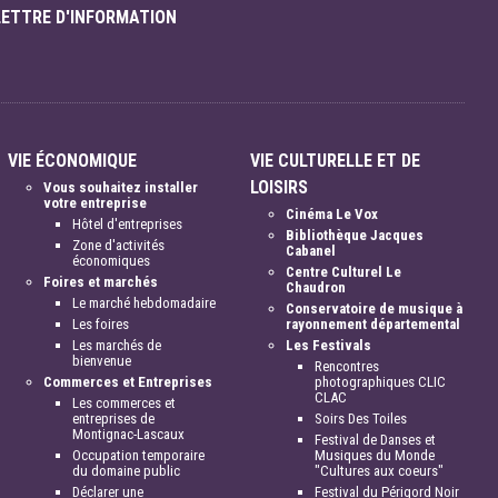
LETTRE D'INFORMATION
VIE ÉCONOMIQUE
VIE CULTURELLE ET DE
LOISIRS
Vous souhaitez installer
votre entreprise
Cinéma Le Vox
Hôtel d'entreprises
Bibliothèque Jacques
Zone d'activités
Cabanel
économiques
Centre Culturel Le
Foires et marchés
Chaudron
Le marché hebdomadaire
Conservatoire de musique à
Les foires
rayonnement départemental
Les marchés de
Les Festivals
bienvenue
Rencontres
Commerces et Entreprises
photographiques CLIC
CLAC
Les commerces et
entreprises de
Soirs Des Toiles
Montignac-Lascaux
Festival de Danses et
Occupation temporaire
Musiques du Monde
du domaine public
"Cultures aux coeurs"
Déclarer une
Festival du Périgord Noir