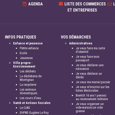
AGENDA
LISTE DES COMMERCES
ET ENTREPRISES
INFOS PRATIQUES
VOS DÉMARCHES
Enfance et jeunesse
Administratives
Petite enfance
Je veux faire ma carte
d'identité
Ecole
Je veux faire mon
Jeunesse
passeport
Ville propre -
Je veux déclarer une
Environnement
naissance
Les déchets
Je veux déclarer un
La déchèterie de
décès
Montignac
Je veux me marier/pacser
La recyclerie
Je veux m'inscrire sur les
Les animaux
listes électorales
domestiques
Bientôt 16 ans ! pensez
Les cours d'eau
au recensement militaire
Santé et Actions Sociales
Je veux organiser un
vide-maison/un vide
Le CIAS
grenier
EHPAD Eugène Le Roy