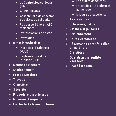
Les autres démarches
Le Centre Médico Social
La certification d'identité
(CMS)
numérique
ADMR - DHANA
la bourse d'excellence
Associations de cohésion
Associations
sociale et de solidarité
Urbanisme/habitat
Résidence Séniors - ABC
résidences
Enfance et jeunesse
Professionnels de santé
Stationnement
Prévention
Foires et marchés
Urbanisme/habitat
Réservations / tarifs salles
et matériels
Plan Local d'Urbanisme
(PLUI)
Cimetière
Règlement Local de
Opération tranquillité
Publicité (RLPI)
vacances
Centre de Secours
Procédure crue
Stationnement
France Services
Travaux
Cimetière
Sécurité
Procédure d'alerte crue
Numéros d'urgence
La charte de la vie nocturne