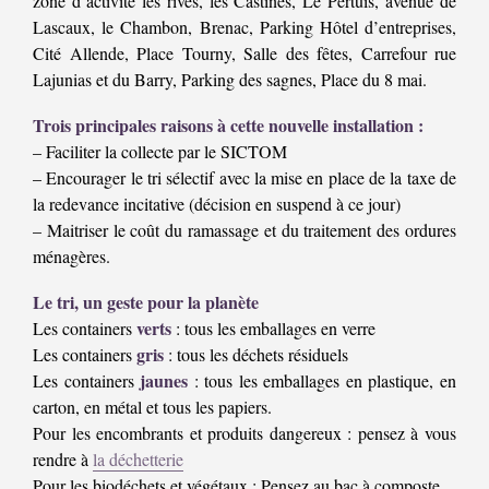
zone d’activité les rives, les Castines, Le Pertuis, avenue de
Lascaux, le Chambon, Brenac, Parking Hôtel d’entreprises,
Cité Allende, Place Tourny, Salle des fêtes, Carrefour rue
Lajunias et du Barry, Parking des sagnes, Place du 8 mai.
Trois principales raisons à cette nouvelle installation :
– Faciliter la collecte par le SICTOM
– Encourager le tri sélectif avec la mise en place de la taxe de
la redevance incitative (décision en suspend à ce jour)
– Maitriser le coût du ramassage et du traitement des ordures
ménagères.
Le tri, un geste pour la planète
verts
Les containers
: tous les emballages en verre
gris
Les containers
: tous les déchets résiduels
jaunes
Les containers
: tous les emballages en plastique, en
carton, en métal et tous les papiers.
Pour les encombrants et produits dangereux : pensez à vous
rendre à
la déchetterie
Pour les biodéchets et végétaux : Pensez au bac à composte