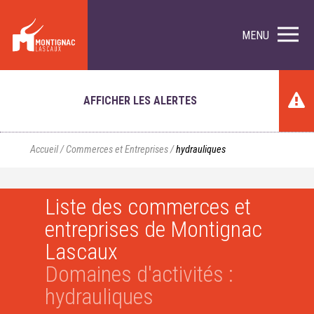
MENU
AFFICHER LES ALERTES
Accueil
/
Commerces et Entreprises
/
hydrauliques
Liste des commerces et
entreprises de Montignac
Lascaux
Domaines d'activités :
hydrauliques