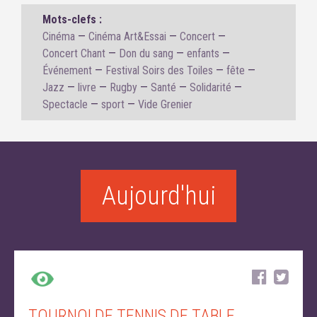
Mots-clefs :
Cinéma
Cinéma Art&Essai
Concert
Concert Chant
Don du sang
enfants
Événement
Festival Soirs des Toiles
fête
Jazz
livre
Rugby
Santé
Solidarité
Spectacle
sport
Vide Grenier
Aujourd'hui
TOURNOI DE TENNIS DE TABLE