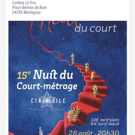
Cinéma Le Vox
Place Bertran de Born
24290
Montignac