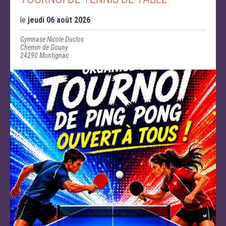
le
jeudi 06 août 2026
Gymnase Nicole Duclos
Chemin de Gouny
24290
Montignac