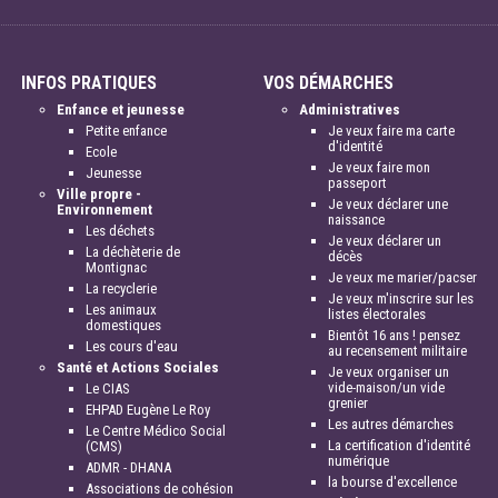
INFOS PRATIQUES
VOS DÉMARCHES
Enfance et jeunesse
Administratives
Petite enfance
Je veux faire ma carte
d'identité
Ecole
Je veux faire mon
Jeunesse
passeport
Ville propre -
Je veux déclarer une
Environnement
naissance
Les déchets
Je veux déclarer un
La déchèterie de
décès
Montignac
Je veux me marier/pacser
La recyclerie
Je veux m'inscrire sur les
Les animaux
listes électorales
domestiques
Bientôt 16 ans ! pensez
Les cours d'eau
au recensement militaire
Santé et Actions Sociales
Je veux organiser un
vide-maison/un vide
Le CIAS
grenier
EHPAD Eugène Le Roy
Les autres démarches
Le Centre Médico Social
La certification d'identité
(CMS)
numérique
ADMR - DHANA
la bourse d'excellence
Associations de cohésion