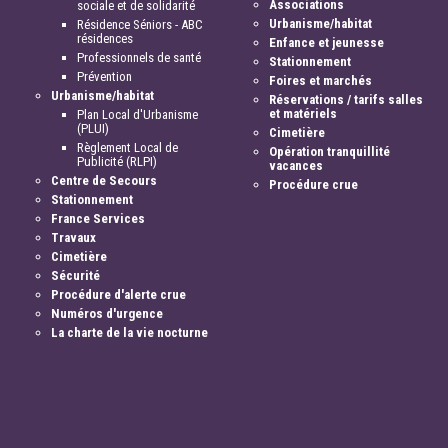
Associations
sociale et de solidarité
Urbanisme/habitat
Résidence Séniors - ABC
résidences
Enfance et jeunesse
Professionnels de santé
Stationnement
Prévention
Foires et marchés
Urbanisme/habitat
Réservations / tarifs salles
et matériels
Plan Local d'Urbanisme
(PLUI)
Cimetière
Règlement Local de
Opération tranquillité
Publicité (RLPI)
vacances
Centre de Secours
Procédure crue
Stationnement
France Services
Travaux
Cimetière
Sécurité
Procédure d'alerte crue
Numéros d'urgence
La charte de la vie nocturne