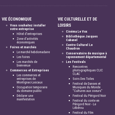
VIE ÉCONOMIQUE
VIE CULTURELLE ET DE
LOISIRS
Vous souhaitez installer
votre entreprise
Cinéma Le Vox
Hôtel d'entreprises
Bibliothèque Jacques
Zone d'activités
Cabanel
économiques
Centre Culturel Le
Foires et marchés
Chaudron
Le marché hebdomadaire
Conservatoire de musique à
Les foires
rayonnement départemental
Les marchés de
Les Festivals
bienvenue
Rencontres
Commerces et Entreprises
photographiques CLIC
CLAC
Les commerces et
entreprises de
Soirs Des Toiles
Montignac-Lascaux
Festival de Danses et
Occupation temporaire
Musiques du Monde
du domaine public
"Cultures aux coeurs"
Déclarer une
Festival du Périgord Noir
manifestation
Festival du conte en
Périgord Noir - Le
Lébérou
Festival du Film