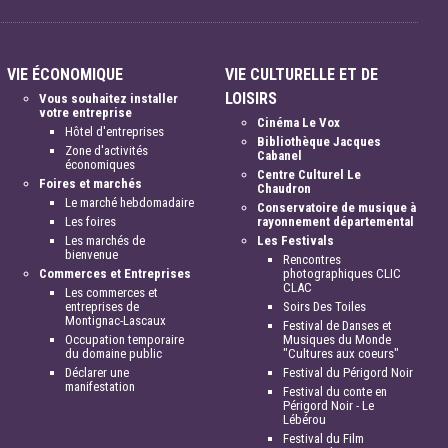
VIE ÉCONOMIQUE
VIE CULTURELLE ET DE
LOISIRS
Vous souhaitez installer
votre entreprise
Cinéma Le Vox
Hôtel d'entreprises
Bibliothèque Jacques
Zone d'activités
Cabanel
économiques
Centre Culturel Le
Foires et marchés
Chaudron
Le marché hebdomadaire
Conservatoire de musique à
Les foires
rayonnement départemental
Les marchés de
Les Festivals
bienvenue
Rencontres
Commerces et Entreprises
photographiques CLIC
CLAC
Les commerces et
entreprises de
Soirs Des Toiles
Montignac-Lascaux
Festival de Danses et
Occupation temporaire
Musiques du Monde
du domaine public
"Cultures aux coeurs"
Déclarer une
Festival du Périgord Noir
manifestation
Festival du conte en
Périgord Noir - Le
Lébérou
Festival du Film