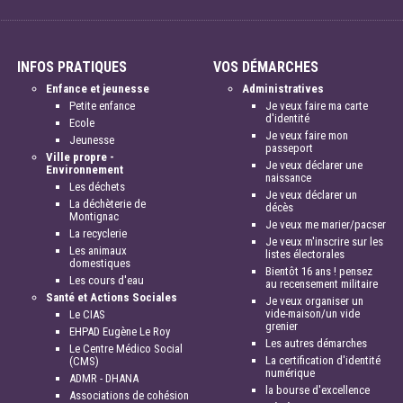
INFOS PRATIQUES
VOS DÉMARCHES
Enfance et jeunesse
Administratives
Petite enfance
Je veux faire ma carte
d'identité
Ecole
Je veux faire mon
Jeunesse
passeport
Ville propre -
Je veux déclarer une
Environnement
naissance
Les déchets
Je veux déclarer un
La déchèterie de
décès
Montignac
Je veux me marier/pacser
La recyclerie
Je veux m'inscrire sur les
Les animaux
listes électorales
domestiques
Bientôt 16 ans ! pensez
Les cours d'eau
au recensement militaire
Santé et Actions Sociales
Je veux organiser un
vide-maison/un vide
Le CIAS
grenier
EHPAD Eugène Le Roy
Les autres démarches
Le Centre Médico Social
La certification d'identité
(CMS)
numérique
ADMR - DHANA
la bourse d'excellence
Associations de cohésion