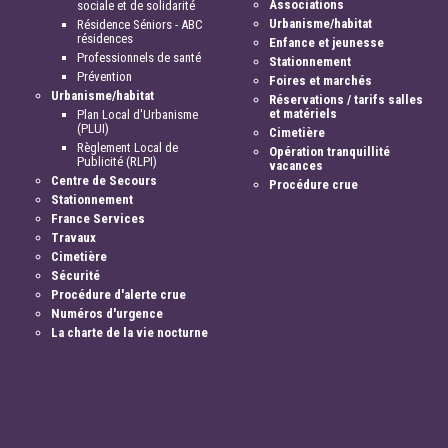
Associations
sociale et de solidarité
Urbanisme/habitat
Résidence Séniors - ABC
résidences
Enfance et jeunesse
Professionnels de santé
Stationnement
Prévention
Foires et marchés
Urbanisme/habitat
Réservations / tarifs salles
et matériels
Plan Local d'Urbanisme
(PLUI)
Cimetière
Règlement Local de
Opération tranquillité
Publicité (RLPI)
vacances
Centre de Secours
Procédure crue
Stationnement
France Services
Travaux
Cimetière
Sécurité
Procédure d'alerte crue
Numéros d'urgence
La charte de la vie nocturne