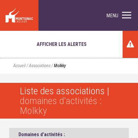
MENU
AFFICHER LES ALERTES
Accueil
/
Associations
/
Molkky
Liste des associations |
domaines d'activités :
Molkky
Domaines d'activités :