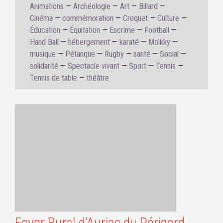
Animations
Archéologie
Art
Billard
Cinéma
commémoration
Croquet
Culture
Éducation
Équitation
Escrime
Football
Hand Ball
hébergement
karaté
Molkky
musique
Pétanque
Rugby
santé
Social
solidarité
Spectacle vivant
Sport
Tennis
Tennis de table
théâtre
Foyer Rural d’Auriac du Périgord