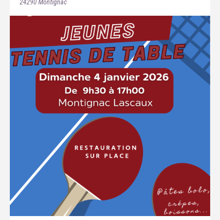
24290
Montignac