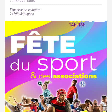
de
14h00
à
18h00
Espace sport et nature
24290
Montignac