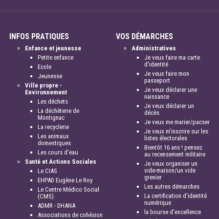
INFOS PRATIQUES
VOS DÉMARCHES
Enfance et jeunesse
Administratives
Petite enfance
Je veux faire ma carte
d'identité
Ecole
Je veux faire mon
Jeunesse
passeport
Ville propre -
Je veux déclarer une
Environnement
naissance
Les déchets
Je veux déclarer un
La déchèterie de
décès
Montignac
Je veux me marier/pacser
La recyclerie
Je veux m'inscrire sur les
Les animaux
listes électorales
domestiques
Bientôt 16 ans ! pensez
Les cours d'eau
au recensement militaire
Santé et Actions Sociales
Je veux organiser un
vide-maison/un vide
Le CIAS
grenier
EHPAD Eugène Le Roy
Les autres démarches
Le Centre Médico Social
La certification d'identité
(CMS)
numérique
ADMR - DHANA
la bourse d'excellence
Associations de cohésion