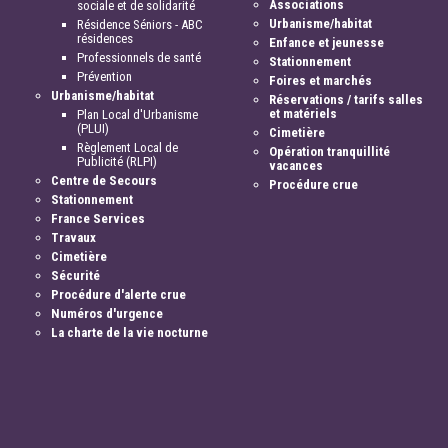
Associations
sociale et de solidarité
Urbanisme/habitat
Résidence Séniors - ABC
résidences
Enfance et jeunesse
Professionnels de santé
Stationnement
Prévention
Foires et marchés
Urbanisme/habitat
Réservations / tarifs salles
et matériels
Plan Local d'Urbanisme
(PLUI)
Cimetière
Règlement Local de
Opération tranquillité
Publicité (RLPI)
vacances
Centre de Secours
Procédure crue
Stationnement
France Services
Travaux
Cimetière
Sécurité
Procédure d'alerte crue
Numéros d'urgence
La charte de la vie nocturne