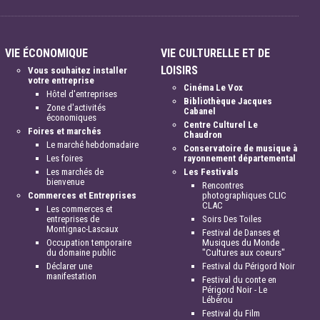
VIE ÉCONOMIQUE
VIE CULTURELLE ET DE
LOISIRS
Vous souhaitez installer
votre entreprise
Cinéma Le Vox
Hôtel d'entreprises
Bibliothèque Jacques
Zone d'activités
Cabanel
économiques
Centre Culturel Le
Foires et marchés
Chaudron
Le marché hebdomadaire
Conservatoire de musique à
Les foires
rayonnement départemental
Les marchés de
Les Festivals
bienvenue
Rencontres
Commerces et Entreprises
photographiques CLIC
CLAC
Les commerces et
entreprises de
Soirs Des Toiles
Montignac-Lascaux
Festival de Danses et
Occupation temporaire
Musiques du Monde
du domaine public
"Cultures aux coeurs"
Déclarer une
Festival du Périgord Noir
manifestation
Festival du conte en
Périgord Noir - Le
Lébérou
Festival du Film