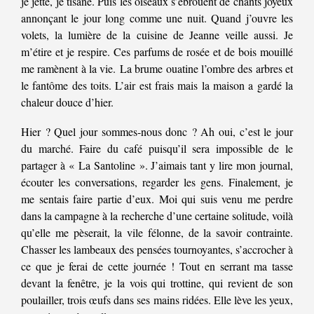
je jette, je tisane. Puis les oiseaux s’ébrouent de chants joyeux
annonçant le jour long comme une nuit. Quand j’ouvre les
volets, la lumière de la cuisine de Jeanne veille aussi. Je
m’étire et je respire. Ces parfums de rosée et de bois mouillé
me ramènent à la vie. La brume ouatine l’ombre des arbres et
le fantôme des toits. L’air est frais mais la maison a gardé la
chaleur douce d’hier.
Hier ? Quel jour sommes-nous donc ? Ah oui, c’est le jour
du marché. Faire du café puisqu’il sera impossible de le
partager à « La Santoline ». J’aimais tant y lire mon journal,
écouter les conversations, regarder les gens. Finalement, je
me sentais faire partie d’eux. Moi qui suis venu me perdre
dans la campagne à la recherche d’une certaine solitude, voilà
qu’elle me pèserait, la vile félonne, de la savoir contrainte.
Chasser les lambeaux des pensées tournoyantes, s’accrocher à
ce que je ferai de cette journée ! Tout en serrant ma tasse
devant la fenêtre, je la vois qui trottine, qui revient de son
poulailler, trois œufs dans ses mains ridées. Elle lève les yeux,