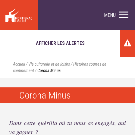
MENU
AFFICHER LES ALERTES
Accueil
/
Vie culturelle et de loisirs
/
Histoires courtes de
confinement
/
Corona Minus
Corona Minus
Dans cette guérilla où tu nous as engagés, qui
va gagner ?