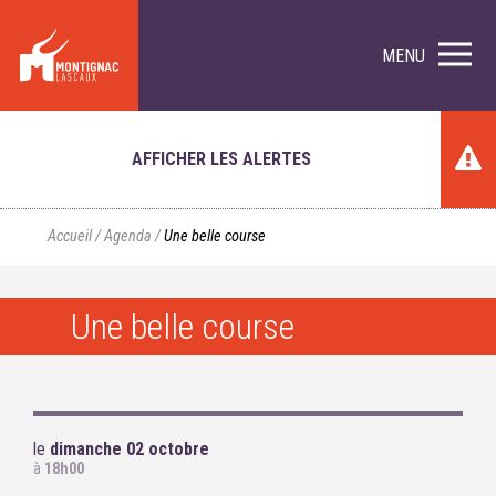
MENU
AFFICHER LES ALERTES
Accueil
/
Agenda
/
Une belle course
Une belle course
le
dimanche 02 octobre
à
18h00