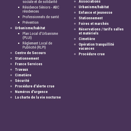
Associations
sociale et de solidarité
Urbanisme/habitat
Résidence Séniors - ABC
résidences
Enfance et jeunesse
Professionnels de santé
Stationnement
Prévention
Foires et marchés
Urbanisme/habitat
Réservations / tarifs salles
et matériels
Plan Local d'Urbanisme
(PLUI)
Cimetière
Règlement Local de
Opération tranquillité
Publicité (RLPI)
vacances
Centre de Secours
Procédure crue
Stationnement
France Services
Travaux
Cimetière
Sécurité
Procédure d'alerte crue
Numéros d'urgence
La charte de la vie nocturne