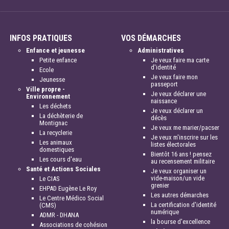
INFOS PRATIQUES
VOS DÉMARCHES
Enfance et jeunesse
Administratives
Petite enfance
Je veux faire ma carte
d'identité
Ecole
Je veux faire mon
Jeunesse
passeport
Ville propre -
Je veux déclarer une
Environnement
naissance
Les déchets
Je veux déclarer un
La déchèterie de
décès
Montignac
Je veux me marier/pacser
La recyclerie
Je veux m'inscrire sur les
Les animaux
listes électorales
domestiques
Bientôt 16 ans ! pensez
Les cours d'eau
au recensement militaire
Santé et Actions Sociales
Je veux organiser un
vide-maison/un vide
Le CIAS
grenier
EHPAD Eugène Le Roy
Les autres démarches
Le Centre Médico Social
La certification d'identité
(CMS)
numérique
ADMR - DHANA
la bourse d'excellence
Associations de cohésion