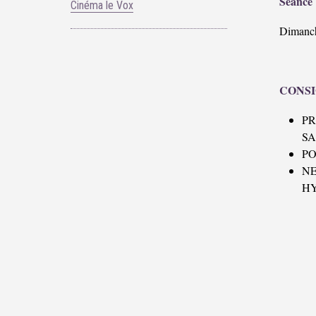
Séance 
Cinéma le Vox
Dimanch
CONSI
P
SA
PO
N
H