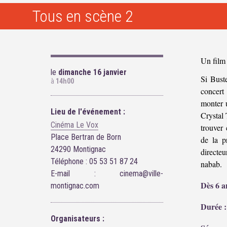
Tous en scène 2
Un film
le
dimanche 16 janvier
Si Bust
à
14h00
concert
monter u
Lieu de l'événement :
Crystal 
Cinéma Le Vox
trouver
Place Bertran de Born
de la p
24290 Montignac
directeu
Téléphone : 05 53 51 87 24
nabab.
E-mail : cinema@ville-
Dès 6 a
montignac.com
Durée :
Organisateurs :