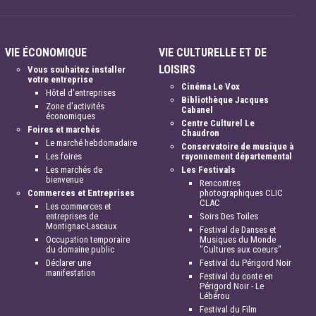
VIE ÉCONOMIQUE
VIE CULTURELLE ET DE
LOISIRS
Vous souhaitez installer
votre entreprise
Cinéma Le Vox
Hôtel d'entreprises
Bibliothèque Jacques
Zone d'activités
Cabanel
économiques
Centre Culturel Le
Foires et marchés
Chaudron
Le marché hebdomadaire
Conservatoire de musique à
Les foires
rayonnement départemental
Les marchés de
Les Festivals
bienvenue
Rencontres
Commerces et Entreprises
photographiques CLIC
CLAC
Les commerces et
entreprises de
Soirs Des Toiles
Montignac-Lascaux
Festival de Danses et
Occupation temporaire
Musiques du Monde
du domaine public
"Cultures aux coeurs"
Déclarer une
Festival du Périgord Noir
manifestation
Festival du conte en
Périgord Noir - Le
Lébérou
Festival du Film