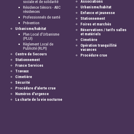
Associations
sociale et de solidarité
Urbanisme/habitat
Résidence Séniors - ABC
résidences
Enfance et jeunesse
Professionnels de santé
Stationnement
Prévention
Foires et marchés
Urbanisme/habitat
Réservations / tarifs salles
et matériels
Plan Local d'Urbanisme
(PLUI)
Cimetière
Règlement Local de
Opération tranquillité
Publicité (RLPI)
vacances
Centre de Secours
Procédure crue
Stationnement
France Services
Travaux
Cimetière
Sécurité
Procédure d'alerte crue
Numéros d'urgence
La charte de la vie nocturne