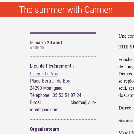
The summer with Carmen
Une com
le
mardi 20 août
THE 
à
18h00
Fraîche
Lieu de l'événement :
de long
Demos a
Cinéma Le Vox
se repl
Place Bertran de Born
seul, se
24290 Montignac
de Carm
Téléphone : 05 53 51 87 24
E-mail : cinema@ville-
Durée :
montignac.com
Séance 
Organisateurs :
Mardi 2