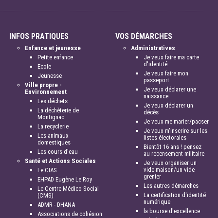
INFOS PRATIQUES
VOS DÉMARCHES
Enfance et jeunesse
Administratives
Petite enfance
Je veux faire ma carte
d'identité
Ecole
Je veux faire mon
Jeunesse
passeport
Ville propre -
Je veux déclarer une
Environnement
naissance
Les déchets
Je veux déclarer un
La déchèterie de
décès
Montignac
Je veux me marier/pacser
La recyclerie
Je veux m'inscrire sur les
Les animaux
listes électorales
domestiques
Bientôt 16 ans ! pensez
Les cours d'eau
au recensement militaire
Santé et Actions Sociales
Je veux organiser un
vide-maison/un vide
Le CIAS
grenier
EHPAD Eugène Le Roy
Les autres démarches
Le Centre Médico Social
La certification d'identité
(CMS)
numérique
ADMR - DHANA
la bourse d'excellence
Associations de cohésion