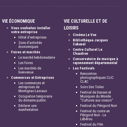
VIE ÉCONOMIQUE
VIE CULTURELLE ET DE
LOISIRS
Vous souhaitez installer
votre entreprise
Cinéma Le Vox
Hôtel d'entreprises
Bibliothèque Jacques
Zone d'activités
Cabanel
économiques
Centre Culturel Le
Foires et marchés
Chaudron
Le marché hebdomadaire
Conservatoire de musique à
Les foires
rayonnement départemental
Les marchés de
Les Festivals
bienvenue
Rencontres
Commerces et Entreprises
photographiques CLIC
CLAC
Les commerces et
entreprises de
Soirs Des Toiles
Montignac-Lascaux
Festival de Danses et
Occupation temporaire
Musiques du Monde
du domaine public
"Cultures aux coeurs"
Déclarer une
Festival du Périgord Noir
manifestation
Festival du conte en
Périgord Noir - Le
Lébérou
Festival du Film