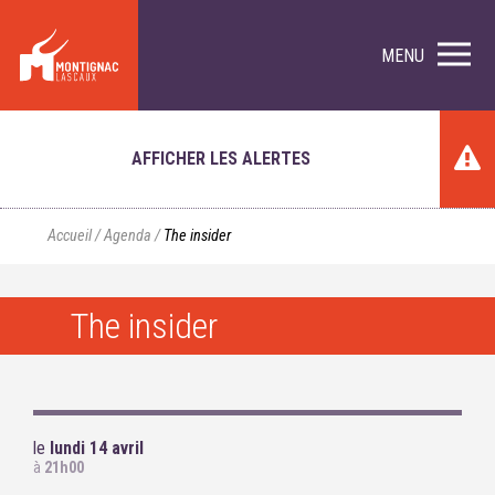
MENU
AFFICHER LES ALERTES
Accueil
/
Agenda
/
The insider
The insider
le
lundi 14 avril
à
21h00