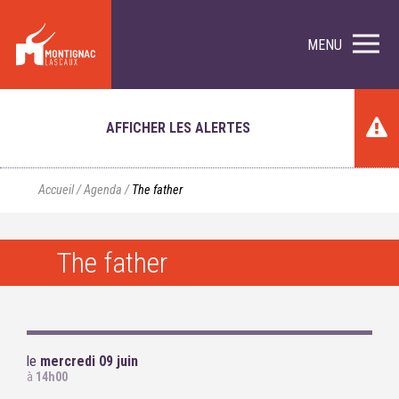
MENU
AFFICHER LES ALERTES
Accueil
/
Agenda
/
The father
The father
le
mercredi 09 juin
à
14h00