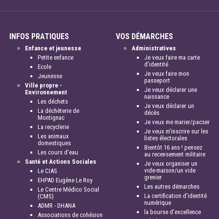
INFOS PRATIQUES
VOS DÉMARCHES
Enfance et jeunesse
Administratives
Petite enfance
Je veux faire ma carte
d'identité
Ecole
Je veux faire mon
Jeunesse
passeport
Ville propre -
Je veux déclarer une
Environnement
naissance
Les déchets
Je veux déclarer un
La déchèterie de
décès
Montignac
Je veux me marier/pacser
La recyclerie
Je veux m'inscrire sur les
Les animaux
listes électorales
domestiques
Bientôt 16 ans ! pensez
Les cours d'eau
au recensement militaire
Santé et Actions Sociales
Je veux organiser un
vide-maison/un vide
Le CIAS
grenier
EHPAD Eugène Le Roy
Les autres démarches
Le Centre Médico Social
La certification d'identité
(CMS)
numérique
ADMR - DHANA
la bourse d'excellence
Associations de cohésion