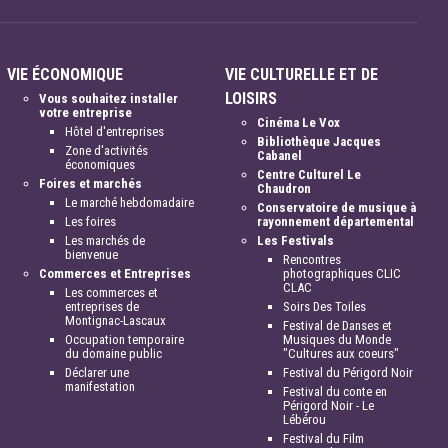
VIE ÉCONOMIQUE
VIE CULTURELLE ET DE
LOISIRS
Vous souhaitez installer
votre entreprise
Cinéma Le Vox
Hôtel d'entreprises
Bibliothèque Jacques
Zone d'activités
Cabanel
économiques
Centre Culturel Le
Foires et marchés
Chaudron
Le marché hebdomadaire
Conservatoire de musique à
Les foires
rayonnement départemental
Les marchés de
Les Festivals
bienvenue
Rencontres
Commerces et Entreprises
photographiques CLIC
CLAC
Les commerces et
entreprises de
Soirs Des Toiles
Montignac-Lascaux
Festival de Danses et
Occupation temporaire
Musiques du Monde
du domaine public
"Cultures aux coeurs"
Déclarer une
Festival du Périgord Noir
manifestation
Festival du conte en
Périgord Noir - Le
Lébérou
Festival du Film