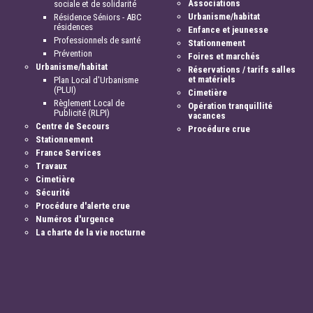
Associations
sociale et de solidarité
Urbanisme/habitat
Résidence Séniors - ABC
résidences
Enfance et jeunesse
Professionnels de santé
Stationnement
Prévention
Foires et marchés
Urbanisme/habitat
Réservations / tarifs salles
et matériels
Plan Local d'Urbanisme
(PLUI)
Cimetière
Règlement Local de
Opération tranquillité
Publicité (RLPI)
vacances
Centre de Secours
Procédure crue
Stationnement
France Services
Travaux
Cimetière
Sécurité
Procédure d'alerte crue
Numéros d'urgence
La charte de la vie nocturne