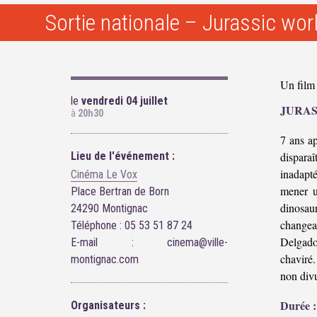
Sortie nationale – Jurassic wor
Un film
le
vendredi 04 juillet
JURAS
à
20h30
7 ans ap
Lieu de l'événement :
disparaî
inadap
Cinéma Le Vox
mener u
Place Bertran de Born
dinosau
24290 Montignac
changea
Téléphone : 05 53 51 87 24
Delgado
E-mail : cinema@ville-
chaviré.
montignac.com
non divu
Durée :
Organisateurs :