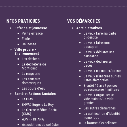
INFOS PRATIQUES
VOS DÉMARCHES
Enfance et jeunesse
Administratives
Petite enfance
Je veux faire ma carte
d'identité
Ecole
Je veux faire mon
Jeunesse
passeport
Ville propre -
Je veux déclarer une
Environnement
naissance
Les déchets
Je veux déclarer un
La déchèterie de
décès
Montignac
Je veux me marier/pacser
La recyclerie
Je veux m'inscrire sur les
Les animaux
listes électorales
domestiques
Bientôt 16 ans ! pensez
Les cours d'eau
au recensement militaire
Santé et Actions Sociales
Je veux organiser un
vide-maison/un vide
Le CIAS
grenier
EHPAD Eugène Le Roy
Les autres démarches
Le Centre Médico Social
La certification d'identité
(CMS)
numérique
ADMR - DHANA
la bourse d'excellence
Associations de cohésion