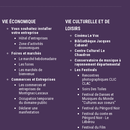
VIE ÉCONOMIQUE
VIE CULTURELLE ET DE
LOISIRS
Vous souhaitez installer
votre entreprise
Cinéma Le Vox
Hôtel d'entreprises
Bibliothèque Jacques
Zone d'activités
Cabanel
économiques
Centre Culturel Le
Foires et marchés
Chaudron
Le marché hebdomadaire
Conservatoire de musique à
Les foires
rayonnement départemental
Les marchés de
Les Festivals
bienvenue
Rencontres
Commerces et Entreprises
photographiques CLIC
CLAC
Les commerces et
entreprises de
Soirs Des Toiles
Montignac-Lascaux
Festival de Danses et
Occupation temporaire
Musiques du Monde
du domaine public
"Cultures aux coeurs"
Déclarer une
Festival du Périgord Noir
manifestation
Festival du conte en
Périgord Noir - Le
Lébérou
Festival du Film