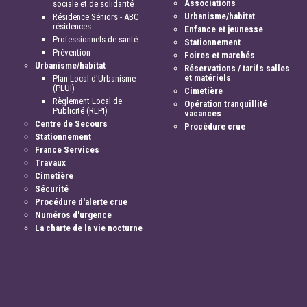
Associations
sociale et de solidarité
Urbanisme/habitat
Résidence Séniors - ABC
résidences
Enfance et jeunesse
Professionnels de santé
Stationnement
Prévention
Foires et marchés
Urbanisme/habitat
Réservations / tarifs salles
et matériels
Plan Local d'Urbanisme
(PLUI)
Cimetière
Règlement Local de
Opération tranquillité
Publicité (RLPI)
vacances
Centre de Secours
Procédure crue
Stationnement
France Services
Travaux
Cimetière
Sécurité
Procédure d'alerte crue
Numéros d'urgence
La charte de la vie nocturne