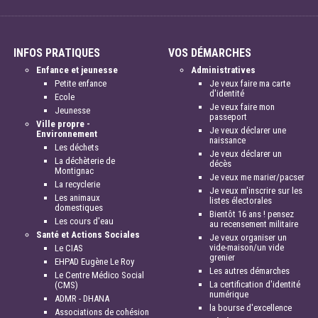
INFOS PRATIQUES
VOS DÉMARCHES
Enfance et jeunesse
Administratives
Petite enfance
Je veux faire ma carte
d'identité
Ecole
Je veux faire mon
Jeunesse
passeport
Ville propre -
Je veux déclarer une
Environnement
naissance
Les déchets
Je veux déclarer un
La déchèterie de
décès
Montignac
Je veux me marier/pacser
La recyclerie
Je veux m'inscrire sur les
Les animaux
listes électorales
domestiques
Bientôt 16 ans ! pensez
Les cours d'eau
au recensement militaire
Santé et Actions Sociales
Je veux organiser un
vide-maison/un vide
Le CIAS
grenier
EHPAD Eugène Le Roy
Les autres démarches
Le Centre Médico Social
La certification d'identité
(CMS)
numérique
ADMR - DHANA
la bourse d'excellence
Associations de cohésion