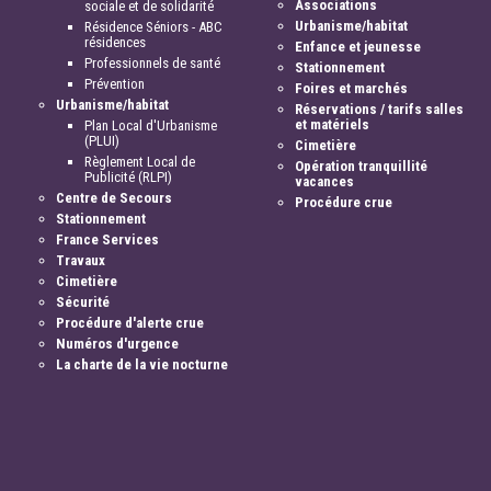
Associations
sociale et de solidarité
Urbanisme/habitat
Résidence Séniors - ABC
résidences
Enfance et jeunesse
Professionnels de santé
Stationnement
Prévention
Foires et marchés
Urbanisme/habitat
Réservations / tarifs salles
et matériels
Plan Local d'Urbanisme
(PLUI)
Cimetière
Règlement Local de
Opération tranquillité
Publicité (RLPI)
vacances
Centre de Secours
Procédure crue
Stationnement
France Services
Travaux
Cimetière
Sécurité
Procédure d'alerte crue
Numéros d'urgence
La charte de la vie nocturne