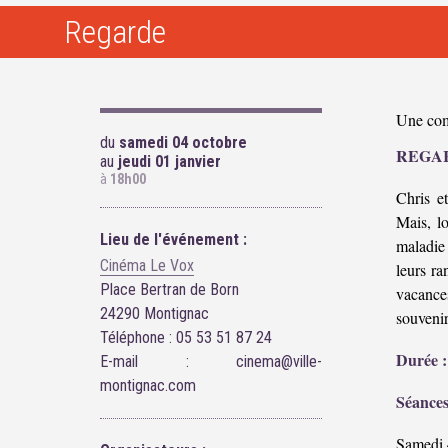
Regarde
Une com
du
samedi 04 octobre
REGA
au
jeudi 01 janvier
à
18h00
Chris e
Mais, lo
Lieu de l'événement :
maladie 
Cinéma Le Vox
leurs ra
Place Bertran de Born
vacance
24290 Montignac
souvenir
Téléphone : 05 53 51 87 24
Durée :
E-mail : cinema@ville-
montignac.com
Séances
Samedi 