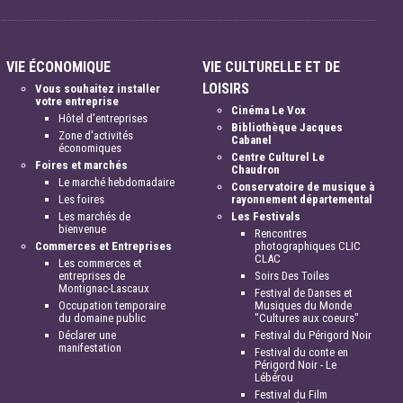
VIE ÉCONOMIQUE
VIE CULTURELLE ET DE
LOISIRS
Vous souhaitez installer
votre entreprise
Cinéma Le Vox
Hôtel d'entreprises
Bibliothèque Jacques
Zone d'activités
Cabanel
économiques
Centre Culturel Le
Foires et marchés
Chaudron
Le marché hebdomadaire
Conservatoire de musique à
Les foires
rayonnement départemental
Les marchés de
Les Festivals
bienvenue
Rencontres
Commerces et Entreprises
photographiques CLIC
CLAC
Les commerces et
entreprises de
Soirs Des Toiles
Montignac-Lascaux
Festival de Danses et
Occupation temporaire
Musiques du Monde
du domaine public
"Cultures aux coeurs"
Déclarer une
Festival du Périgord Noir
manifestation
Festival du conte en
Périgord Noir - Le
Lébérou
Festival du Film