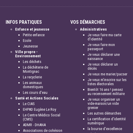
INFOS PRATIQUES
VOS DÉMARCHES
Enfance et jeunesse
Administratives
Petite enfance
Je veux faire ma carte
d'identité
Ecole
Je veux faire mon
Jeunesse
passeport
Ville propre -
Je veux déclarer une
Environnement
naissance
Les déchets
Je veux déclarer un
La déchèterie de
décès
Montignac
Je veux me marier/pacser
La recyclerie
Je veux m'inscrire sur les
Les animaux
listes électorales
domestiques
Bientôt 16 ans ! pensez
Les cours d'eau
au recensement militaire
Santé et Actions Sociales
Je veux organiser un
vide-maison/un vide
Le CIAS
grenier
EHPAD Eugène Le Roy
Les autres démarches
Le Centre Médico Social
La certification d'identité
(CMS)
numérique
ADMR - DHANA
la bourse d'excellence
Associations de cohésion