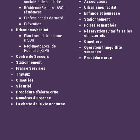
Associations
sociale et de solidarité
Urbanisme/habitat
Résidence Séniors - ABC
résidences
Enfance et jeunesse
Professionnels de santé
Stationnement
Prévention
Foires et marchés
Urbanisme/habitat
Réservations / tarifs salles
et matériels
Plan Local d'Urbanisme
(PLUI)
Cimetière
Règlement Local de
Opération tranquillité
Publicité (RLPI)
vacances
Centre de Secours
Procédure crue
Stationnement
France Services
Travaux
Cimetière
Sécurité
Procédure d'alerte crue
Numéros d'urgence
La charte de la vie nocturne