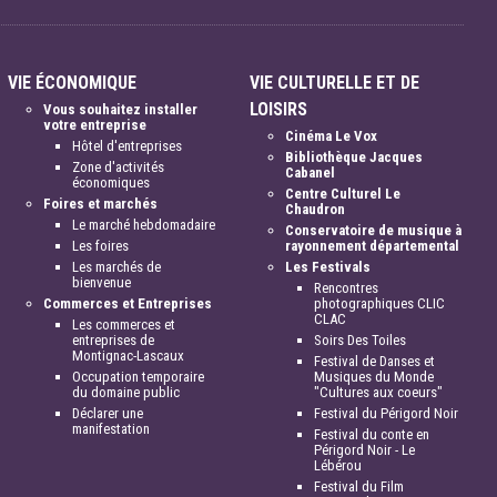
VIE ÉCONOMIQUE
VIE CULTURELLE ET DE
LOISIRS
Vous souhaitez installer
votre entreprise
Cinéma Le Vox
Hôtel d'entreprises
Bibliothèque Jacques
Zone d'activités
Cabanel
économiques
Centre Culturel Le
Foires et marchés
Chaudron
Le marché hebdomadaire
Conservatoire de musique à
Les foires
rayonnement départemental
Les marchés de
Les Festivals
bienvenue
Rencontres
Commerces et Entreprises
photographiques CLIC
CLAC
Les commerces et
entreprises de
Soirs Des Toiles
Montignac-Lascaux
Festival de Danses et
Occupation temporaire
Musiques du Monde
du domaine public
"Cultures aux coeurs"
Déclarer une
Festival du Périgord Noir
manifestation
Festival du conte en
Périgord Noir - Le
Lébérou
Festival du Film