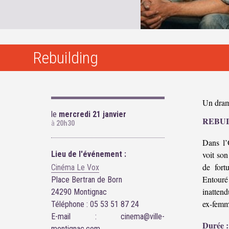
Rebuilding
Un dram
le
mercredi 21 janvier
REBU
à
20h30
Dans l’
Lieu de l'événement :
voit son
de fort
Cinéma Le Vox
Entouré
Place Bertran de Born
inattend
24290 Montignac
ex-femme
Téléphone : 05 53 51 87 24
E-mail : cinema@ville-
Durée :
montignac.com