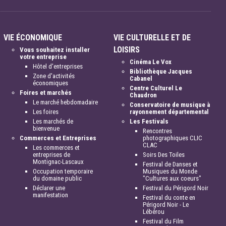
VIE ÉCONOMIQUE
VIE CULTURELLE ET DE
LOISIRS
Vous souhaitez installer
votre entreprise
Cinéma Le Vox
Hôtel d'entreprises
Bibliothèque Jacques
Zone d'activités
Cabanel
économiques
Centre Culturel Le
Foires et marchés
Chaudron
Le marché hebdomadaire
Conservatoire de musique à
Les foires
rayonnement départemental
Les marchés de
Les Festivals
bienvenue
Rencontres
Commerces et Entreprises
photographiques CLIC
CLAC
Les commerces et
entreprises de
Soirs Des Toiles
Montignac-Lascaux
Festival de Danses et
Occupation temporaire
Musiques du Monde
du domaine public
"Cultures aux coeurs"
Déclarer une
Festival du Périgord Noir
manifestation
Festival du conte en
Périgord Noir - Le
Lébérou
Festival du Film