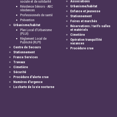
Associations
sociale et de solidarité
Urbanisme/habitat
Résidence Séniors - ABC
résidences
Enfance et jeunesse
Professionnels de santé
Stationnement
Prévention
Foires et marchés
Urbanisme/habitat
Réservations / tarifs salles
et matériels
Plan Local d'Urbanisme
(PLUI)
Cimetière
Règlement Local de
Opération tranquillité
Publicité (RLPI)
vacances
Centre de Secours
Procédure crue
Stationnement
France Services
Travaux
Cimetière
Sécurité
Procédure d'alerte crue
Numéros d'urgence
La charte de la vie nocturne