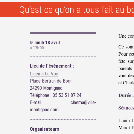
Qu’est ce qu’on a tous fait au b
Une com
le
lundi 18 avril
Ce sont
à
17h00
Pour cet
fête su
Lieu de l'événement :
parents
Cinéma Le Vox
vont dev
Place Bertran de Born
et Charl
24290 Montignac
Durée :
Téléphone : 05 53 51 87 24
E-mail : cinema@ville-
Séances
montignac.com
Lundi 18
Mardi 1
Organisateurs :