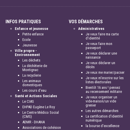
INFOS PRATIQUES
VOS DÉMARCHES
Enfance et jeunesse
Administratives
Petite enfance
Je veux faire ma carte
d'identité
Ecole
Je veux faire mon
Jeunesse
passeport
Ville propre -
Je veux déclarer une
Environnement
naissance
Les déchets
Je veux déclarer un
La déchèterie de
décès
Montignac
Je veux me marier/pacser
La recyclerie
Je veux m'inscrire sur les
Les animaux
listes électorales
domestiques
Bientôt 16 ans ! pensez
Les cours d'eau
au recensement militaire
Santé et Actions Sociales
Je veux organiser un
vide-maison/un vide
Le CIAS
grenier
EHPAD Eugène Le Roy
Les autres démarches
Le Centre Médico Social
La certification d'identité
(CMS)
numérique
ADMR - DHANA
la bourse d'excellence
Associations de cohésion