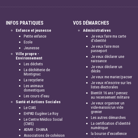
INFOS PRATIQUES
VOS DÉMARCHES
Enfance et jeunesse
Administratives
Petite enfance
Je veux faire ma carte
d'identité
Ecole
Je veux faire mon
Jeunesse
passeport
Ville propre -
Je veux déclarer une
Environnement
naissance
Les déchets
Je veux déclarer un
La déchèterie de
décès
Montignac
Je veux me marier/pacser
La recyclerie
Je veux m'inscrire sur les
Les animaux
listes électorales
domestiques
Bientôt 16 ans ! pensez
Les cours d'eau
au recensement militaire
Santé et Actions Sociales
Je veux organiser un
vide-maison/un vide
Le CIAS
grenier
EHPAD Eugène Le Roy
Les autres démarches
Le Centre Médico Social
La certification d'identité
(CMS)
numérique
ADMR - DHANA
la bourse d'excellence
Associations de cohésion