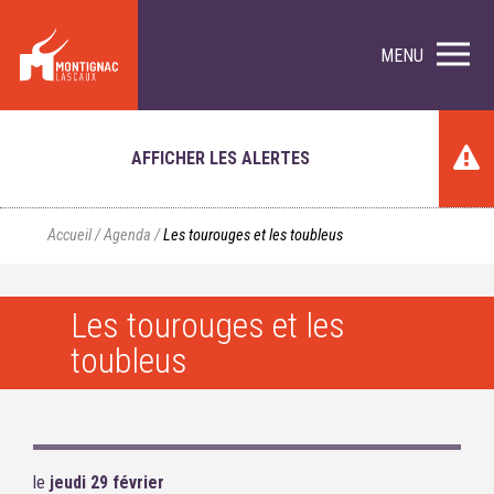
MENU
AFFICHER LES ALERTES
Accueil
/
Agenda
/
Les tourouges et les toubleus
Les tourouges et les
toubleus
le
jeudi 29 février