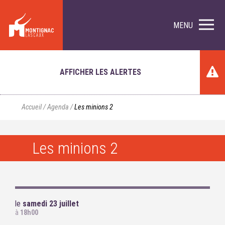
MENU
AFFICHER LES ALERTES
Accueil
/
Agenda
/
Les minions 2
Les minions 2
le
samedi 23 juillet
à
18h00