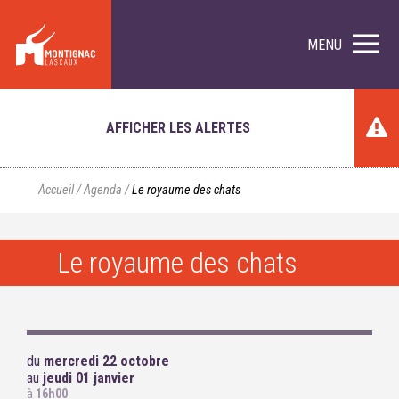
MENU
AFFICHER LES ALERTES
Accueil
/
Agenda
/
Le royaume des chats
Le royaume des chats
du
mercredi 22 octobre
au
jeudi 01 janvier
à
16h00