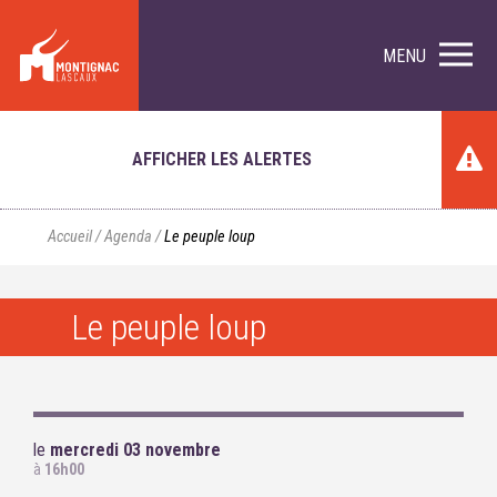
MENU
AFFICHER LES ALERTES
Accueil
/
Agenda
/
Le peuple loup
Le peuple loup
le
mercredi 03 novembre
à
16h00