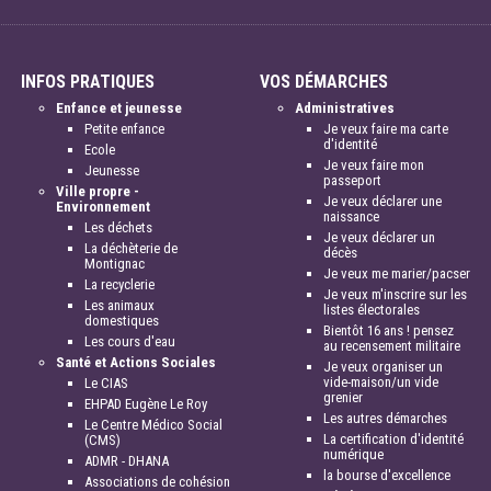
INFOS PRATIQUES
VOS DÉMARCHES
Enfance et jeunesse
Administratives
Petite enfance
Je veux faire ma carte
d'identité
Ecole
Je veux faire mon
Jeunesse
passeport
Ville propre -
Je veux déclarer une
Environnement
naissance
Les déchets
Je veux déclarer un
La déchèterie de
décès
Montignac
Je veux me marier/pacser
La recyclerie
Je veux m'inscrire sur les
Les animaux
listes électorales
domestiques
Bientôt 16 ans ! pensez
Les cours d'eau
au recensement militaire
Santé et Actions Sociales
Je veux organiser un
vide-maison/un vide
Le CIAS
grenier
EHPAD Eugène Le Roy
Les autres démarches
Le Centre Médico Social
La certification d'identité
(CMS)
numérique
ADMR - DHANA
la bourse d'excellence
Associations de cohésion