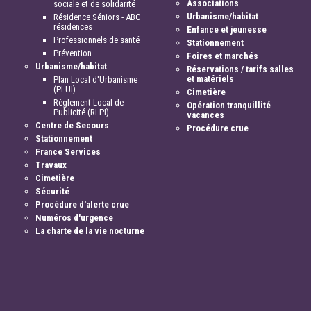
Associations
sociale et de solidarité
Urbanisme/habitat
Résidence Séniors - ABC
résidences
Enfance et jeunesse
Professionnels de santé
Stationnement
Prévention
Foires et marchés
Urbanisme/habitat
Réservations / tarifs salles
et matériels
Plan Local d'Urbanisme
(PLUI)
Cimetière
Règlement Local de
Opération tranquillité
Publicité (RLPI)
vacances
Centre de Secours
Procédure crue
Stationnement
France Services
Travaux
Cimetière
Sécurité
Procédure d'alerte crue
Numéros d'urgence
La charte de la vie nocturne