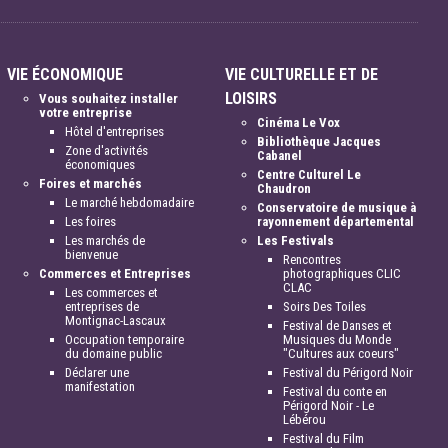
VIE ÉCONOMIQUE
VIE CULTURELLE ET DE
LOISIRS
Vous souhaitez installer
votre entreprise
Cinéma Le Vox
Hôtel d'entreprises
Bibliothèque Jacques
Zone d'activités
Cabanel
économiques
Centre Culturel Le
Foires et marchés
Chaudron
Le marché hebdomadaire
Conservatoire de musique à
Les foires
rayonnement départemental
Les marchés de
Les Festivals
bienvenue
Rencontres
Commerces et Entreprises
photographiques CLIC
CLAC
Les commerces et
entreprises de
Soirs Des Toiles
Montignac-Lascaux
Festival de Danses et
Occupation temporaire
Musiques du Monde
du domaine public
"Cultures aux coeurs"
Déclarer une
Festival du Périgord Noir
manifestation
Festival du conte en
Périgord Noir - Le
Lébérou
Festival du Film