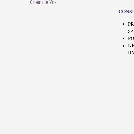
Cinéma le Vox
CONSI
P
SA
PO
N
H