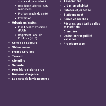
Associations
sociale et de solidarité
Urbanisme/habitat
Résidence Séniors - ABC
résidences
Enfance et jeunesse
Professionnels de santé
Stationnement
Prévention
Foires et marchés
Urbanisme/habitat
Réservations / tarifs salles
et matériels
Plan Local d'Urbanisme
(PLUI)
Cimetière
Règlement Local de
Opération tranquillité
Publicité (RLPI)
vacances
Centre de Secours
Procédure crue
Stationnement
France Services
Travaux
Cimetière
Sécurité
Procédure d'alerte crue
Numéros d'urgence
La charte de la vie nocturne