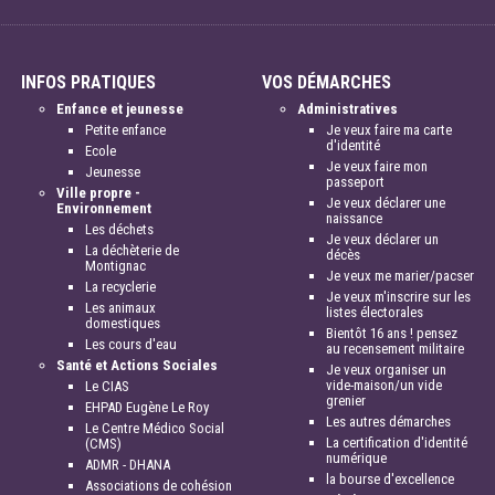
INFOS PRATIQUES
VOS DÉMARCHES
Enfance et jeunesse
Administratives
Petite enfance
Je veux faire ma carte
d'identité
Ecole
Je veux faire mon
Jeunesse
passeport
Ville propre -
Je veux déclarer une
Environnement
naissance
Les déchets
Je veux déclarer un
La déchèterie de
décès
Montignac
Je veux me marier/pacser
La recyclerie
Je veux m'inscrire sur les
Les animaux
listes électorales
domestiques
Bientôt 16 ans ! pensez
Les cours d'eau
au recensement militaire
Santé et Actions Sociales
Je veux organiser un
vide-maison/un vide
Le CIAS
grenier
EHPAD Eugène Le Roy
Les autres démarches
Le Centre Médico Social
La certification d'identité
(CMS)
numérique
ADMR - DHANA
la bourse d'excellence
Associations de cohésion