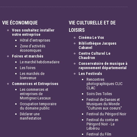
VIE ÉCONOMIQUE
VIE CULTURELLE ET DE
LOISIRS
Vous souhaitez installer
votre entreprise
Cinéma Le Vox
Hôtel d'entreprises
Bibliothèque Jacques
Zone d'activités
Cabanel
économiques
Centre Culturel Le
Foires et marchés
Chaudron
Le marché hebdomadaire
Conservatoire de musique à
Les foires
rayonnement départemental
Les marchés de
Les Festivals
bienvenue
Rencontres
Commerces et Entreprises
photographiques CLIC
CLAC
Les commerces et
entreprises de
Soirs Des Toiles
Montignac-Lascaux
Festival de Danses et
Occupation temporaire
Musiques du Monde
du domaine public
"Cultures aux coeurs"
Déclarer une
Festival du Périgord Noir
manifestation
Festival du conte en
Périgord Noir - Le
Lébérou
Festival du Film