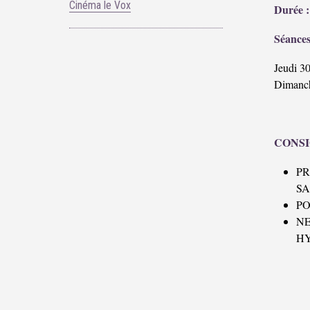
Cinéma le Vox
Durée 
Séances
Jeudi 3
Dimanch
CONSI
P
SA
PO
N
H