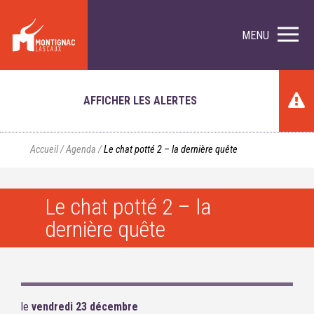
MENU
AFFICHER LES ALERTES
Accueil
/
Agenda
/
Le chat potté 2 – la dernière quête
Le chat potté 2 – la
dernière quête
le
vendredi 23 décembre