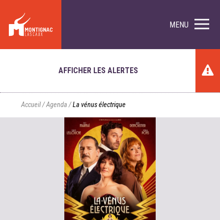
MENU
AFFICHER LES ALERTES
Accueil
/
Agenda
/
La vénus électrique