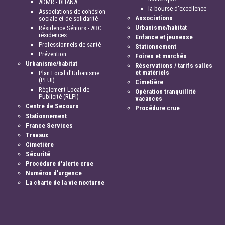
ADMR - DHANA
la bourse d'excellence
Associations de cohésion
Associations
sociale et de solidarité
Urbanisme/habitat
Résidence Séniors - ABC
résidences
Enfance et jeunesse
Professionnels de santé
Stationnement
Prévention
Foires et marchés
Urbanisme/habitat
Réservations / tarifs salles
et matériels
Plan Local d'Urbanisme
(PLUI)
Cimetière
Règlement Local de
Opération tranquillité
Publicité (RLPI)
vacances
Centre de Secours
Procédure crue
Stationnement
France Services
Travaux
Cimetière
Sécurité
Procédure d'alerte crue
Numéros d'urgence
La charte de la vie nocturne