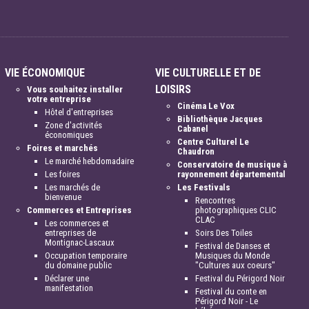
VIE ÉCONOMIQUE
VIE CULTURELLE ET DE
LOISIRS
Vous souhaitez installer
votre entreprise
Cinéma Le Vox
Hôtel d'entreprises
Bibliothèque Jacques
Zone d'activités
Cabanel
économiques
Centre Culturel Le
Foires et marchés
Chaudron
Le marché hebdomadaire
Conservatoire de musique à
Les foires
rayonnement départemental
Les marchés de
Les Festivals
bienvenue
Rencontres
Commerces et Entreprises
photographiques CLIC
CLAC
Les commerces et
entreprises de
Soirs Des Toiles
Montignac-Lascaux
Festival de Danses et
Occupation temporaire
Musiques du Monde
du domaine public
"Cultures aux coeurs"
Déclarer une
Festival du Périgord Noir
manifestation
Festival du conte en
Périgord Noir - Le