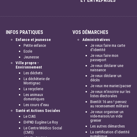
ET ENTREPRISES
INFOS PRATIQUES
VOS DÉMARCHES
Enfance et jeunesse
Administratives
Petite enfance
Je veux faire ma carte
d'identité
Ecole
Je veux faire mon
Jeunesse
passeport
Ville propre -
Je veux déclarer une
Environnement
naissance
Les déchets
Je veux déclarer un
La déchèterie de
décès
Montignac
Je veux me marier/pacser
La recyclerie
Je veux m'inscrire sur les
Les animaux
listes électorales
domestiques
Bientôt 16 ans ! pensez
Les cours d'eau
au recensement militaire
Santé et Actions Sociales
Je veux organiser un
vide-maison/un vide
Le CIAS
grenier
EHPAD Eugène Le Roy
Les autres démarches
Le Centre Médico Social
La certification d'identité
(CMS)
numérique