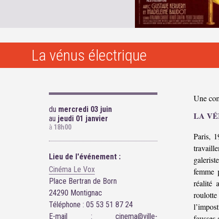
La vénus électrique
Une com
du
mercredi 03 juin
LA VÉ
au
jeudi 01 janvier
à
18h00
Paris, 1
travail
Lieu de l'événement :
galerist
Cinéma Le Vox
femme p
Place Bertran de Born
réalité
24290 Montignac
roulott
Téléphone : 05 53 51 87 24
l’impos
E-mail : cinema@ville-
fausses