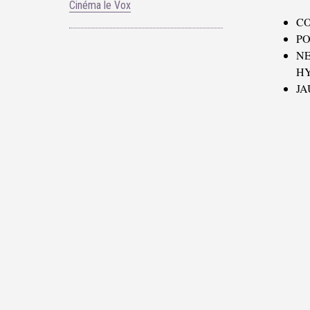
Cinéma le Vox
CO
PO
N
H
JA