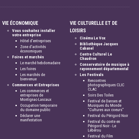
VIE ÉCONOMIQUE
VIE CULTURELLE ET DE
LOISIRS
Vous souhaitez installer
votre entreprise
Cinéma Le Vox
Hôtel d'entreprises
Bibliothèque Jacques
Zone d'activités
Cabanel
économiques
Centre Culturel Le
Foires et marchés
Chaudron
Le marché hebdomadaire
Conservatoire de musique à
Les foires
rayonnement départemental
Les marchés de
Les Festivals
bienvenue
Rencontres
Commerces et Entreprises
photographiques CLIC
CLAC
Les commerces et
entreprises de
Soirs Des Toiles
Montignac-Lascaux
Festival de Danses et
Occupation temporaire
Musiques du Monde
du domaine public
"Cultures aux coeurs"
Déclarer une
Festival du Périgord Noir
manifestation
Festival du conte en
Périgord Noir - Le
Lébérou
Festival du Film