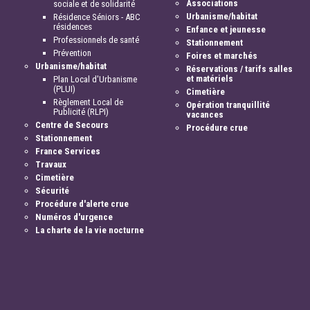
Associations
sociale et de solidarité
Urbanisme/habitat
Résidence Séniors - ABC
résidences
Enfance et jeunesse
Professionnels de santé
Stationnement
Prévention
Foires et marchés
Urbanisme/habitat
Réservations / tarifs salles
et matériels
Plan Local d'Urbanisme
(PLUI)
Cimetière
Règlement Local de
Opération tranquillité
Publicité (RLPI)
vacances
Centre de Secours
Procédure crue
Stationnement
France Services
Travaux
Cimetière
Sécurité
Procédure d'alerte crue
Numéros d'urgence
La charte de la vie nocturne