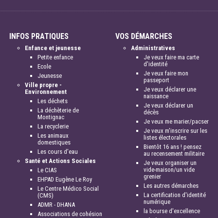
INFOS PRATIQUES
VOS DÉMARCHES
Enfance et jeunesse
Administratives
Petite enfance
Je veux faire ma carte
d'identité
Ecole
Je veux faire mon
Jeunesse
passeport
Ville propre -
Je veux déclarer une
Environnement
naissance
Les déchets
Je veux déclarer un
La déchèterie de
décès
Montignac
Je veux me marier/pacser
La recyclerie
Je veux m'inscrire sur les
Les animaux
listes électorales
domestiques
Bientôt 16 ans ! pensez
Les cours d'eau
au recensement militaire
Santé et Actions Sociales
Je veux organiser un
vide-maison/un vide
Le CIAS
grenier
EHPAD Eugène Le Roy
Les autres démarches
Le Centre Médico Social
La certification d'identité
(CMS)
numérique
ADMR - DHANA
la bourse d'excellence
Associations de cohésion