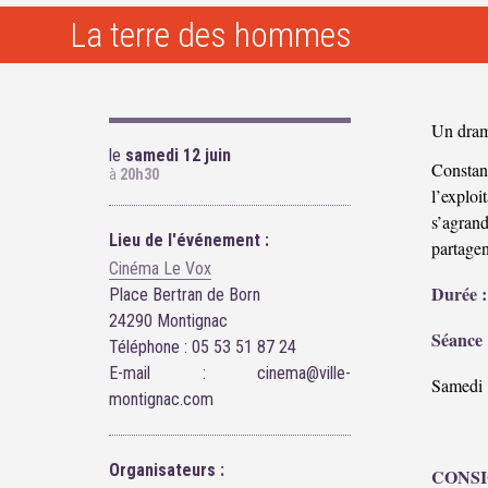
La terre des hommes
Un dram
le
samedi 12 juin
Constanc
à
20h30
l’exploi
s’agran
Lieu de l'événement :
partagen
Cinéma Le Vox
Durée :
Place Bertran de Born
24290 Montignac
Séance 
Téléphone : 05 53 51 87 24
E-mail : cinema@ville-
Samedi 
montignac.com
Organisateurs :
CONSI