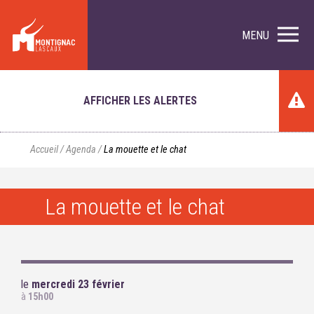
MENU
AFFICHER LES ALERTES
Accueil
/
Agenda
/
La mouette et le chat
La mouette et le chat
le
mercredi 23 février
à
15h00