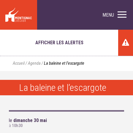
MENU
AFFICHER LES ALERTES
Accueil
/
Agenda
/
La baleine et l’escargote
La baleine et l’escargote
le
dimanche 30 mai
à
10h30