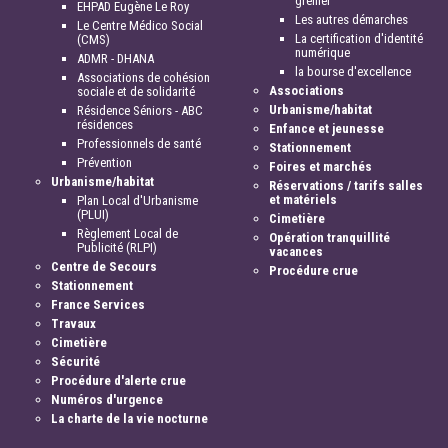
grenier
EHPAD Eugène Le Roy
Les autres démarches
Le Centre Médico Social
La certification d'identité
(CMS)
numérique
ADMR - DHANA
la bourse d'excellence
Associations de cohésion
Associations
sociale et de solidarité
Urbanisme/habitat
Résidence Séniors - ABC
résidences
Enfance et jeunesse
Professionnels de santé
Stationnement
Prévention
Foires et marchés
Urbanisme/habitat
Réservations / tarifs salles
et matériels
Plan Local d'Urbanisme
(PLUI)
Cimetière
Règlement Local de
Opération tranquillité
Publicité (RLPI)
vacances
Centre de Secours
Procédure crue
Stationnement
France Services
Travaux
Cimetière
Sécurité
Procédure d'alerte crue
Numéros d'urgence
La charte de la vie nocturne