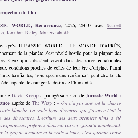
rojection du film
SIC WORLD, Renaissance
, 2025, 2H40, avec
Scarlett
on
,
Jonathan Bailey
,
Mahershala Ali
ans après JURASSIC WORLD : LE MONDE D’APRÈS,
nnement de la planète s’est révélé hostile pour la plupart des
res. Ceux qui subsistent vivent dans des zones équatoriales
 aux conditions proches de celles de leur ère d’origine. Parmi
tures terrifiantes, trois spécimens renferment peut-être la clé
ède capable de changer le destin de l’humanité.
Jurassic World :
ariste
David Koepp
a partagé sa vision de
sance
auprès de
The Wrap
:
« On n’a pas souvent la chance
carte blanche. La seule ligne directrice que j’avais c’était la
e des dinosaures. L’écriture des deux premiers films a été
es expériences préférées dans ma carrière jusqu’à maintenant.
r la grande aventure et la vraie science, c’est quelque chose