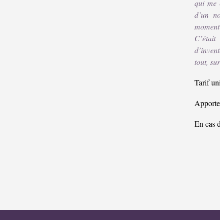
qui me 
d’un no
moment 
C’étai
d’inven
tout, su
Tarif un
Apporter
En cas 