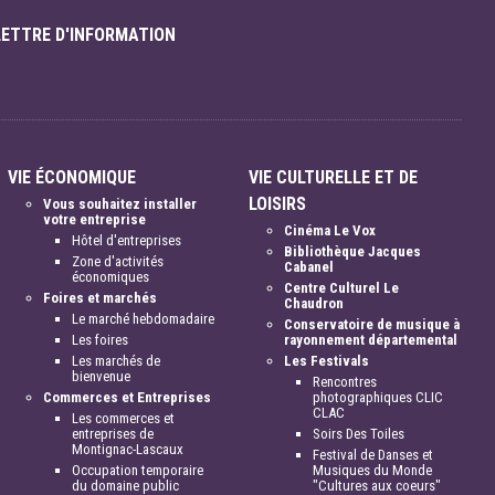
LETTRE D'INFORMATION
VIE ÉCONOMIQUE
VIE CULTURELLE ET DE
LOISIRS
Vous souhaitez installer
votre entreprise
Cinéma Le Vox
Hôtel d'entreprises
Bibliothèque Jacques
Zone d'activités
Cabanel
économiques
Centre Culturel Le
Foires et marchés
Chaudron
Le marché hebdomadaire
Conservatoire de musique à
Les foires
rayonnement départemental
Les marchés de
Les Festivals
bienvenue
Rencontres
Commerces et Entreprises
photographiques CLIC
CLAC
Les commerces et
entreprises de
Soirs Des Toiles
Montignac-Lascaux
Festival de Danses et
Occupation temporaire
Musiques du Monde
du domaine public
"Cultures aux coeurs"