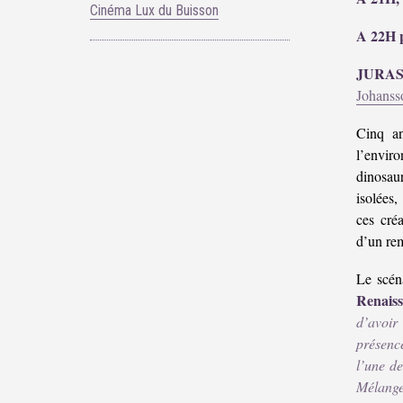
Cinéma Lux du Buisson
A 22H p
JURAS
Johanss
Cinq 
l’enviro
dinosau
isolées,
ces créa
d’un rem
Le scén
Renais
d’avoir 
présenc
l’une d
Mélange