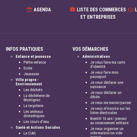
AGENDA
LISTE DES COMMERCES
ET ENTREPRISES
INFOS PRATIQUES
VOS DÉMARCHES
Enfance et jeunesse
Administratives
Petite enfance
Je veux faire ma carte
d'identité
Ecole
Je veux faire mon
Jeunesse
passeport
Ville propre -
Je veux déclarer une
Environnement
naissance
Les déchets
Je veux déclarer un
La déchèterie de
décès
Montignac
Je veux me marier/pacser
La recyclerie
Je veux m'inscrire sur les
Les animaux
listes électorales
domestiques
Bientôt 16 ans ! pensez
Les cours d'eau
au recensement militaire
Santé et Actions Sociales
Je veux organiser un
vide-maison/un vide
Le CIAS