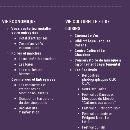
VIE ÉCONOMIQUE
VIE CULTURELLE ET DE
LOISIRS
Vous souhaitez installer
votre entreprise
Cinéma Le Vox
Hôtel d'entreprises
Bibliothèque Jacques
Zone d'activités
Cabanel
économiques
Centre Culturel Le
Foires et marchés
Chaudron
Le marché hebdomadaire
Conservatoire de musique à
Les foires
rayonnement départemental
Les marchés de
Les Festivals
bienvenue
Rencontres
Commerces et Entreprises
photographiques CLIC
CLAC
Les commerces et
entreprises de
Soirs Des Toiles
Montignac-Lascaux
Festival de Danses et
Occupation temporaire
Musiques du Monde
du domaine public
"Cultures aux coeurs"
Déclarer une
Festival du Périgord Noir
manifestation
Festival du conte en
Périgord Noir - Le
Lébérou
Festival du Film