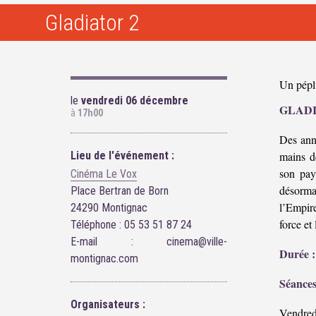
Gladiator 2
Un pépl
le
vendredi 06 décembre
GLADI
à
17h00
Des ann
Lieu de l'événement :
mains de
son pay
Cinéma Le Vox
désorma
Place Bertran de Born
l’Empire
24290 Montignac
force et
Téléphone : 05 53 51 87 24
E-mail : cinema@ville-
Durée :
montignac.com
Séances
Organisateurs :
Vendred