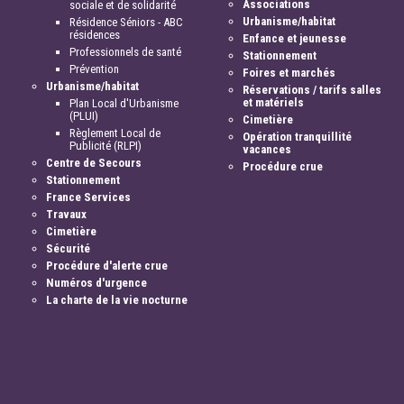
Associations
sociale et de solidarité
Urbanisme/habitat
Résidence Séniors - ABC
résidences
Enfance et jeunesse
Professionnels de santé
Stationnement
Prévention
Foires et marchés
Urbanisme/habitat
Réservations / tarifs salles
et matériels
Plan Local d'Urbanisme
(PLUI)
Cimetière
Règlement Local de
Opération tranquillité
Publicité (RLPI)
vacances
Centre de Secours
Procédure crue
Stationnement
France Services
Travaux
Cimetière
Sécurité
Procédure d'alerte crue
Numéros d'urgence
La charte de la vie nocturne