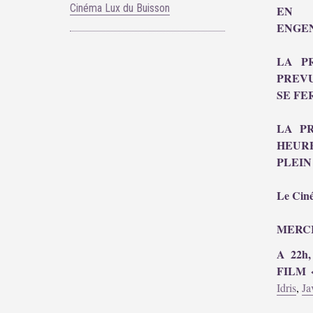
Cinéma Lux du Buisson
EN 
ENGE
LA P
PREVU
SE FE
LA P
HEUR
PLEIN A
Le Ciné
MERCI
A 22h
FILM «
Idris
,
Ja