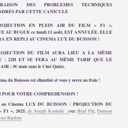
RAISON DES PROBLEMES TECHNIQUES
NDRÉS PAR CETTE CANICULE
ROJECTION EN PLEIN AIR DU FILM « F1 »,
E AU BUGUE ce lundi 11 août, EST ANNULÉE. ELLE
RA EN REPLI AU CINEMA LUX DU BUISSON !
ROJECTION DU FILM AURA LIEU A LA MÊME
E : 22H ET SE FERA AU MÊME TARIF QUE LE
IR : 5€ mais sans le Ciné Quizz.
ma du Buisson est climatisé et vous y serez au frais !
 POUR VOTRE COMPREHENSION !
, au Cinema LUX DU BUISSON : PROJECTION DU
 F1 », 2025,
de Joseph Kosinski a
vec
Brad Pitt
,
Damson
vier Bardem