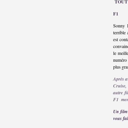
TOUT
F1
Sonny H
terrible
est cont
convainc
le meill
numéro 
plus gra
Après a
Cruise,
autre fi
F1 mené
Un film
vous fai