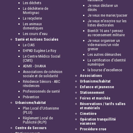
Les déchets
Je veux déclarer un
La déchèterie de
décès
Montignac
Je veux me marier/pacser
La recyclerie
Je veux m'inscrire sur les
Les animaux
listes électorales
domestiques
Bientôt 16 ans ! pensez
Les cours d'eau
au recensement militaire
Santé et Actions Sociales
Je veux organiser un
vide-maison/un vide
Le CIAS
grenier
EHPAD Eugène Le Roy
Les autres démarches
Le Centre Médico Social
La certification d'identité
(CMS)
numérique
ADMR - DHANA
la bourse d'excellence
Associations de cohésion
Associations
sociale et de solidarité
Urbanisme/habitat
Résidence Séniors - ABC
résidences
Enfance et jeunesse
Professionnels de santé
Stationnement
Prévention
Foires et marchés
Urbanisme/habitat
Réservations / tarifs salles
et matériels
Plan Local d'Urbanisme
(PLUI)
Cimetière
Règlement Local de
Opération tranquillité
Publicité (RLPI)
vacances
Centre de Secours
Procédure crue