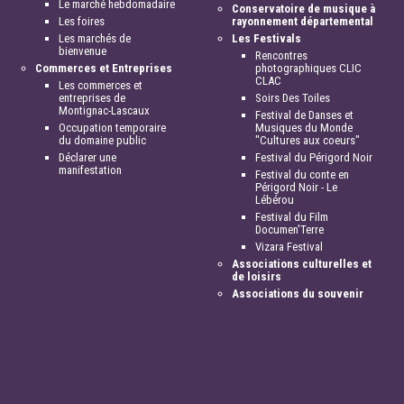
Le marché hebdomadaire
Conservatoire de musique à
Les foires
rayonnement départemental
Les marchés de
Les Festivals
bienvenue
Rencontres
Commerces et Entreprises
photographiques CLIC
CLAC
Les commerces et
entreprises de
Soirs Des Toiles
Montignac-Lascaux
Festival de Danses et
Occupation temporaire
Musiques du Monde
du domaine public
"Cultures aux coeurs"
Déclarer une
Festival du Périgord Noir
manifestation
Festival du conte en
Périgord Noir - Le
Lébérou
Festival du Film
Documen'Terre
Vizara Festival
Associations culturelles et
de loisirs
Associations du souvenir