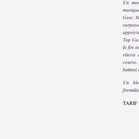
Un mont
musiqu
Gun: Ma
surpass
appréci
Top Gun
la fin a
vitesse
course.
battant 
Un blo
formida
TARIF 