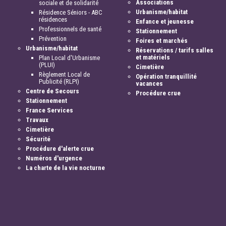
Associations
sociale et de solidarité
Urbanisme/habitat
Résidence Séniors - ABC
résidences
Enfance et jeunesse
Professionnels de santé
Stationnement
Prévention
Foires et marchés
Urbanisme/habitat
Réservations / tarifs salles
et matériels
Plan Local d'Urbanisme
(PLUI)
Cimetière
Règlement Local de
Opération tranquillité
Publicité (RLPI)
vacances
Centre de Secours
Procédure crue
Stationnement
France Services
Travaux
Cimetière
Sécurité
Procédure d'alerte crue
Numéros d'urgence
La charte de la vie nocturne