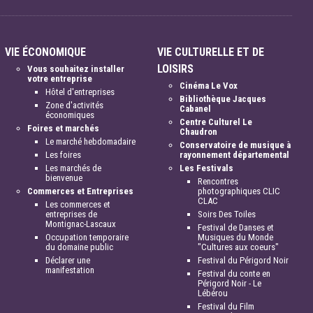
VIE ÉCONOMIQUE
VIE CULTURELLE ET DE
LOISIRS
Vous souhaitez installer
votre entreprise
Cinéma Le Vox
Hôtel d'entreprises
Bibliothèque Jacques
Zone d'activités
Cabanel
économiques
Centre Culturel Le
Foires et marchés
Chaudron
Le marché hebdomadaire
Conservatoire de musique à
Les foires
rayonnement départemental
Les marchés de
Les Festivals
bienvenue
Rencontres
Commerces et Entreprises
photographiques CLIC
CLAC
Les commerces et
entreprises de
Soirs Des Toiles
Montignac-Lascaux
Festival de Danses et
Occupation temporaire
Musiques du Monde
du domaine public
"Cultures aux coeurs"
Déclarer une
Festival du Périgord Noir
manifestation
Festival du conte en
Périgord Noir - Le
Lébérou
Festival du Film