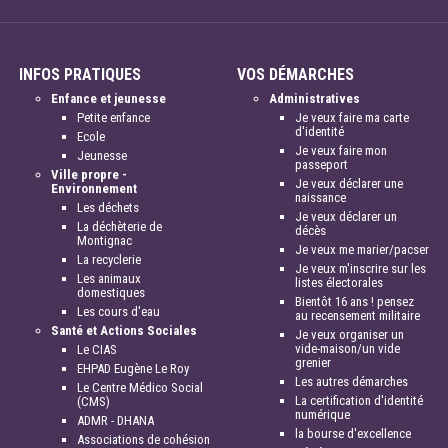
INFOS PRATIQUES
VOS DÉMARCHES
Enfance et jeunesse
Administratives
Petite enfance
Je veux faire ma carte
d'identité
Ecole
Je veux faire mon
Jeunesse
passeport
Ville propre -
Je veux déclarer une
Environnement
naissance
Les déchets
Je veux déclarer un
La déchèterie de
décès
Montignac
Je veux me marier/pacser
La recyclerie
Je veux m'inscrire sur les
Les animaux
listes électorales
domestiques
Bientôt 16 ans ! pensez
Les cours d'eau
au recensement militaire
Santé et Actions Sociales
Je veux organiser un
vide-maison/un vide
Le CIAS
grenier
EHPAD Eugène Le Roy
Les autres démarches
Le Centre Médico Social
La certification d'identité
(CMS)
numérique
ADMR - DHANA
la bourse d'excellence
Associations de cohésion