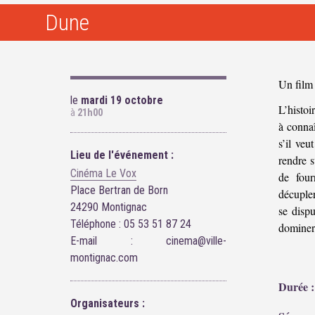
Dune
Un film 
le
mardi 19 octobre
L’histoi
à
21h00
à conna
s’il veu
Lieu de l'événement :
rendre s
Cinéma Le Vox
de four
Place Bertran de Born
décupler
24290 Montignac
se dispu
Téléphone : 05 53 51 87 24
dominer
E-mail : cinema@ville-
montignac.com
Durée :
Organisateurs :