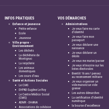
INFOS PRATIQUES
VOS DÉMARCHES
Enfance et jeunesse
Administratives
Petite enfance
Je veux faire ma carte
d'identité
Ecole
Je veux faire mon
Jeunesse
passeport
Ville propre -
Je veux déclarer une
Environnement
naissance
Les déchets
Je veux déclarer un
La déchèterie de
décès
Montignac
Je veux me marier/pacser
La recyclerie
Je veux m'inscrire sur les
Les animaux
listes électorales
domestiques
Bientôt 16 ans ! pensez
Les cours d'eau
au recensement militaire
Santé et Actions Sociales
Je veux organiser un
vide-maison/un vide
Le CIAS
grenier
EHPAD Eugène Le Roy
Les autres démarches
Le Centre Médico Social
La certification d'identité
(CMS)
numérique
ADMR - DHANA
la bourse d'excellence
Associations de cohésion