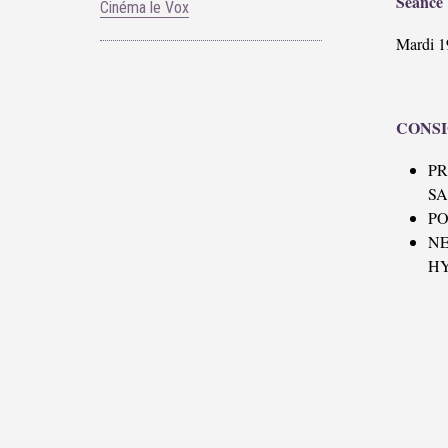
Séance 
Cinéma le Vox
Mardi 1
CONSI
P
SA
PO
N
H