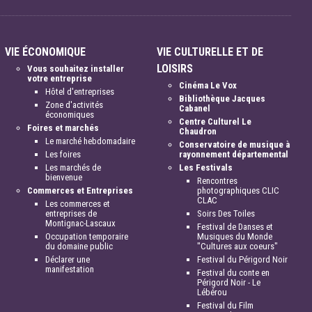
VIE ÉCONOMIQUE
VIE CULTURELLE ET DE
LOISIRS
Vous souhaitez installer
votre entreprise
Cinéma Le Vox
Hôtel d'entreprises
Bibliothèque Jacques
Zone d'activités
Cabanel
économiques
Centre Culturel Le
Foires et marchés
Chaudron
Le marché hebdomadaire
Conservatoire de musique à
Les foires
rayonnement départemental
Les marchés de
Les Festivals
bienvenue
Rencontres
Commerces et Entreprises
photographiques CLIC
CLAC
Les commerces et
entreprises de
Soirs Des Toiles
Montignac-Lascaux
Festival de Danses et
Occupation temporaire
Musiques du Monde
du domaine public
"Cultures aux coeurs"
Déclarer une
Festival du Périgord Noir
manifestation
Festival du conte en
Périgord Noir - Le
Lébérou
Festival du Film