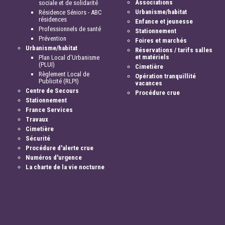
Associations
sociale et de solidarité
Urbanisme/habitat
Résidence Séniors - ABC
résidences
Enfance et jeunesse
Professionnels de santé
Stationnement
Prévention
Foires et marchés
Urbanisme/habitat
Réservations / tarifs salles
et matériels
Plan Local d'Urbanisme
(PLUI)
Cimetière
Règlement Local de
Opération tranquillité
Publicité (RLPI)
vacances
Centre de Secours
Procédure crue
Stationnement
France Services
Travaux
Cimetière
Sécurité
Procédure d'alerte crue
Numéros d'urgence
La charte de la vie nocturne