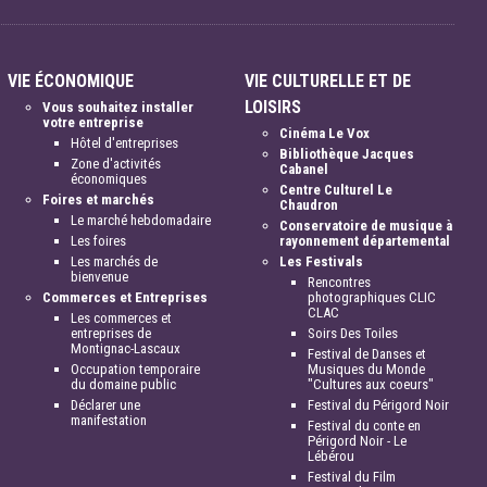
VIE ÉCONOMIQUE
VIE CULTURELLE ET DE
LOISIRS
Vous souhaitez installer
votre entreprise
Cinéma Le Vox
Hôtel d'entreprises
Bibliothèque Jacques
Zone d'activités
Cabanel
économiques
Centre Culturel Le
Foires et marchés
Chaudron
Le marché hebdomadaire
Conservatoire de musique à
Les foires
rayonnement départemental
Les marchés de
Les Festivals
bienvenue
Rencontres
Commerces et Entreprises
photographiques CLIC
CLAC
Les commerces et
entreprises de
Soirs Des Toiles
Montignac-Lascaux
Festival de Danses et
Occupation temporaire
Musiques du Monde
du domaine public
"Cultures aux coeurs"
Déclarer une
Festival du Périgord Noir
manifestation
Festival du conte en
Périgord Noir - Le
Lébérou
Festival du Film