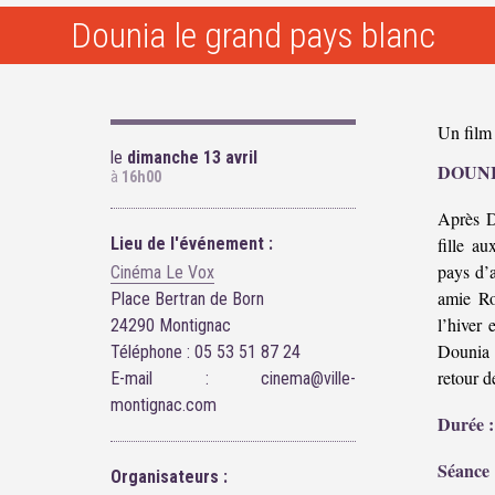
Dounia le grand pays blanc
Un film
le
dimanche 13 avril
DOUNI
à
16h00
Après D
Lieu de l'événement :
fille a
pays d’a
Cinéma Le Vox
amie Ro
Place Bertran de Born
l’hiver 
24290 Montignac
Dounia 
Téléphone : 05 53 51 87 24
retour d
E-mail : cinema@ville-
montignac.com
Durée :
Séance 
Organisateurs :