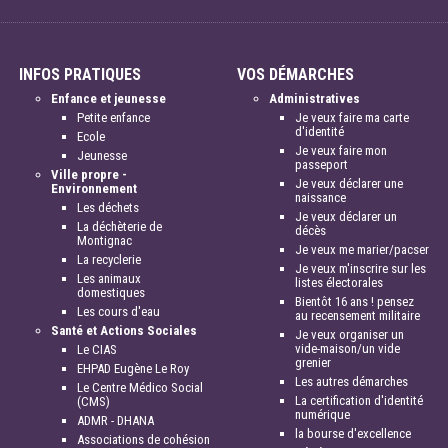
INFOS PRATIQUES
VOS DÉMARCHES
Enfance et jeunesse
Administratives
Petite enfance
Je veux faire ma carte
d'identité
Ecole
Je veux faire mon
Jeunesse
passeport
Ville propre -
Je veux déclarer une
Environnement
naissance
Les déchets
Je veux déclarer un
La déchèterie de
décès
Montignac
Je veux me marier/pacser
La recyclerie
Je veux m'inscrire sur les
Les animaux
listes électorales
domestiques
Bientôt 16 ans ! pensez
Les cours d'eau
au recensement militaire
Santé et Actions Sociales
Je veux organiser un
vide-maison/un vide
Le CIAS
grenier
EHPAD Eugène Le Roy
Les autres démarches
Le Centre Médico Social
La certification d'identité
(CMS)
numérique
ADMR - DHANA
la bourse d'excellence
Associations de cohésion