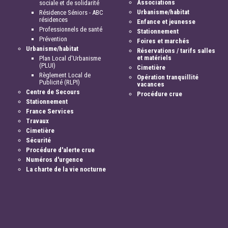
Associations
sociale et de solidarité
Urbanisme/habitat
Résidence Séniors - ABC
résidences
Enfance et jeunesse
Professionnels de santé
Stationnement
Prévention
Foires et marchés
Urbanisme/habitat
Réservations / tarifs salles
et matériels
Plan Local d'Urbanisme
(PLUI)
Cimetière
Règlement Local de
Opération tranquillité
Publicité (RLPI)
vacances
Centre de Secours
Procédure crue
Stationnement
France Services
Travaux
Cimetière
Sécurité
Procédure d'alerte crue
Numéros d'urgence
La charte de la vie nocturne