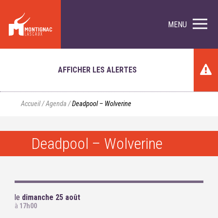
MENU
AFFICHER LES ALERTES
Accueil
/
Agenda
/
Deadpool – Wolverine
Deadpool – Wolverine
le
dimanche 25 août
à
17h00