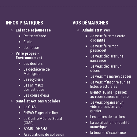
INFOS PRATIQUES
VOS DÉMARCHES
Enfance et jeunesse
Administratives
Petite enfance
Je veux faire ma carte
d'identité
Ecole
Je veux faire mon
Jeunesse
passeport
Ville propre -
Je veux déclarer une
Environnement
naissance
Les déchets
Je veux déclarer un
La déchèterie de
décès
Montignac
Je veux me marier/pacser
La recyclerie
Je veux m'inscrire sur les
Les animaux
listes électorales
domestiques
Bientôt 16 ans ! pensez
Les cours d'eau
au recensement militaire
Santé et Actions Sociales
Je veux organiser un
vide-maison/un vide
Le CIAS
grenier
EHPAD Eugène Le Roy
Les autres démarches
Le Centre Médico Social
La certification d'identité
(CMS)
numérique
ADMR - DHANA
la bourse d'excellence
Associations de cohésion