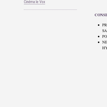
Cinéma le Vox
CONSI
P
SA
PO
N
H