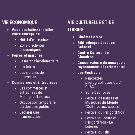
VIE ÉCONOMIQUE
VIE CULTURELLE ET DE
LOISIRS
Vous souhaitez installer
votre entreprise
Cinéma Le Vox
Hôtel d'entreprises
Bibliothèque Jacques
Zone d'activités
Cabanel
économiques
Centre Culturel Le
Foires et marchés
Chaudron
Le marché hebdomadaire
Conservatoire de musique à
Les foires
rayonnement départemental
Les marchés de
Les Festivals
bienvenue
Rencontres
Commerces et Entreprises
photographiques CLIC
CLAC
Les commerces et
entreprises de
Soirs Des Toiles
Montignac-Lascaux
Festival de Danses et
Occupation temporaire
Musiques du Monde
du domaine public
"Cultures aux coeurs"
Déclarer une
Festival du Périgord Noir
manifestation
Festival du conte en
Périgord Noir - Le
Lébérou
Festival du Film