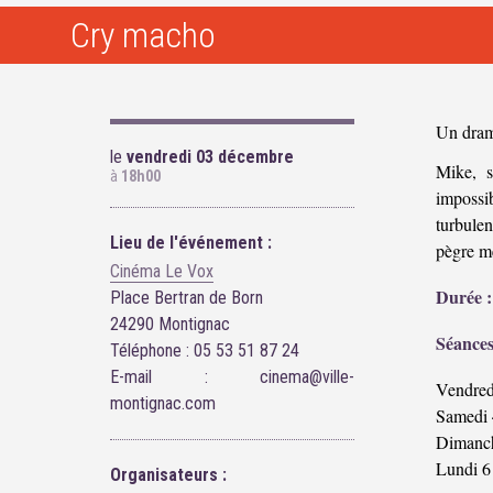
Cry macho
Un dram
le
vendredi 03 décembre
Mike, s
à
18h00
impossi
turbulen
Lieu de l'événement :
pègre me
Cinéma Le Vox
Durée :
Place Bertran de Born
24290 Montignac
Séances
Téléphone : 05 53 51 87 24
E-mail : cinema@ville-
Vendred
montignac.com
Samedi 
Dimanch
Lundi 6
Organisateurs :