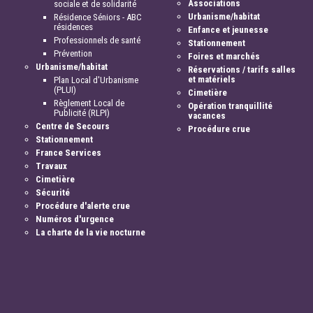
Associations
sociale et de solidarité
Urbanisme/habitat
Résidence Séniors - ABC
résidences
Enfance et jeunesse
Professionnels de santé
Stationnement
Prévention
Foires et marchés
Urbanisme/habitat
Réservations / tarifs salles
et matériels
Plan Local d'Urbanisme
(PLUI)
Cimetière
Règlement Local de
Opération tranquillité
Publicité (RLPI)
vacances
Centre de Secours
Procédure crue
Stationnement
France Services
Travaux
Cimetière
Sécurité
Procédure d'alerte crue
Numéros d'urgence
La charte de la vie nocturne