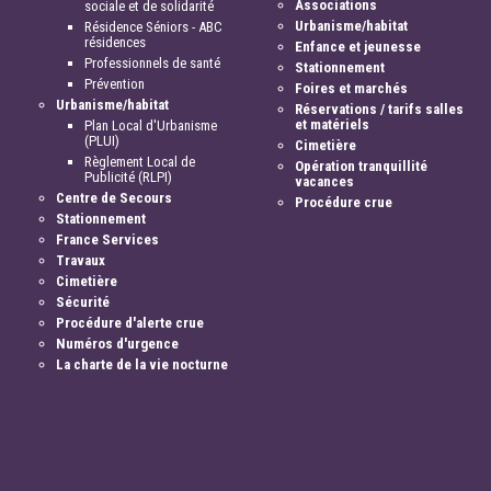
Associations
sociale et de solidarité
Urbanisme/habitat
Résidence Séniors - ABC
résidences
Enfance et jeunesse
Professionnels de santé
Stationnement
Prévention
Foires et marchés
Urbanisme/habitat
Réservations / tarifs salles
et matériels
Plan Local d'Urbanisme
(PLUI)
Cimetière
Règlement Local de
Opération tranquillité
Publicité (RLPI)
vacances
Centre de Secours
Procédure crue
Stationnement
France Services
Travaux
Cimetière
Sécurité
Procédure d'alerte crue
Numéros d'urgence
La charte de la vie nocturne