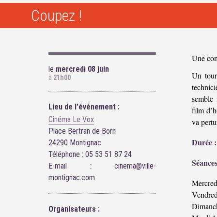
Coupez !
Une com
le
mercredi 08 juin
Un tour
à
21h00
technici
semble 
Lieu de l'événement :
film d’h
Cinéma Le Vox
va pert
Place Bertran de Born
Durée :
24290 Montignac
Téléphone : 05 53 51 87 24
Séances
E-mail : cinema@ville-
montignac.com
Mercred
Vendred
Dimanch
Organisateurs :