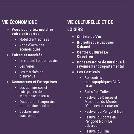
VIE ÉCONOMIQUE
VIE CULTURELLE ET DE
LOISIRS
Vous souhaitez installer
votre entreprise
Cinéma Le Vox
Hôtel d'entreprises
Bibliothèque Jacques
Zone d'activités
Cabanel
économiques
Centre Culturel Le
Foires et marchés
Chaudron
Le marché hebdomadaire
Conservatoire de musique à
Les foires
rayonnement départemental
Les marchés de
Les Festivals
bienvenue
Rencontres
Commerces et Entreprises
photographiques CLIC
CLAC
Les commerces et
entreprises de
Soirs Des Toiles
Montignac-Lascaux
Festival de Danses et
Occupation temporaire
Musiques du Monde
du domaine public
"Cultures aux coeurs"
Déclarer une
Festival du Périgord Noir
manifestation
Festival du conte en
Périgord Noir - Le
Lébérou
Festival du Film