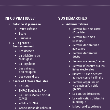
INFOS PRATIQUES
VOS DÉMARCHES
Enfance et jeunesse
Administratives
Petite enfance
Je veux faire ma carte
d'identité
Ecole
Je veux faire mon
Jeunesse
passeport
Ville propre -
Je veux déclarer une
Environnement
naissance
Les déchets
Je veux déclarer un
La déchèterie de
décès
Montignac
Je veux me marier/pacser
La recyclerie
Je veux m'inscrire sur les
Les animaux
listes électorales
domestiques
Bientôt 16 ans ! pensez
Les cours d'eau
au recensement militaire
Santé et Actions Sociales
Je veux organiser un
vide-maison/un vide
Le CIAS
grenier
EHPAD Eugène Le Roy
Les autres démarches
Le Centre Médico Social
La certification d'identité
(CMS)
numérique
ADMR - DHANA
la bourse d'excellence
Associations de cohésion