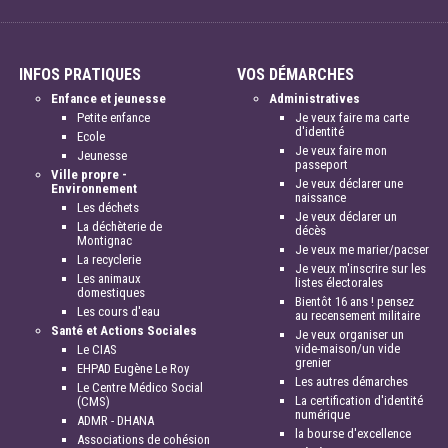
INFOS PRATIQUES
VOS DÉMARCHES
Enfance et jeunesse
Administratives
Petite enfance
Je veux faire ma carte
d'identité
Ecole
Je veux faire mon
Jeunesse
passeport
Ville propre -
Je veux déclarer une
Environnement
naissance
Les déchets
Je veux déclarer un
La déchèterie de
décès
Montignac
Je veux me marier/pacser
La recyclerie
Je veux m'inscrire sur les
Les animaux
listes électorales
domestiques
Bientôt 16 ans ! pensez
Les cours d'eau
au recensement militaire
Santé et Actions Sociales
Je veux organiser un
vide-maison/un vide
Le CIAS
grenier
EHPAD Eugène Le Roy
Les autres démarches
Le Centre Médico Social
La certification d'identité
(CMS)
numérique
ADMR - DHANA
la bourse d'excellence
Associations de cohésion