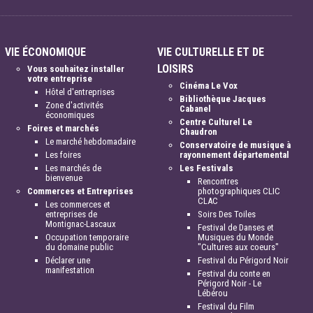
VIE ÉCONOMIQUE
VIE CULTURELLE ET DE
LOISIRS
Vous souhaitez installer
votre entreprise
Cinéma Le Vox
Hôtel d'entreprises
Bibliothèque Jacques
Zone d'activités
Cabanel
économiques
Centre Culturel Le
Foires et marchés
Chaudron
Le marché hebdomadaire
Conservatoire de musique à
Les foires
rayonnement départemental
Les marchés de
Les Festivals
bienvenue
Rencontres
Commerces et Entreprises
photographiques CLIC
CLAC
Les commerces et
entreprises de
Soirs Des Toiles
Montignac-Lascaux
Festival de Danses et
Occupation temporaire
Musiques du Monde
du domaine public
"Cultures aux coeurs"
Déclarer une
Festival du Périgord Noir
manifestation
Festival du conte en
Périgord Noir - Le
Lébérou
Festival du Film