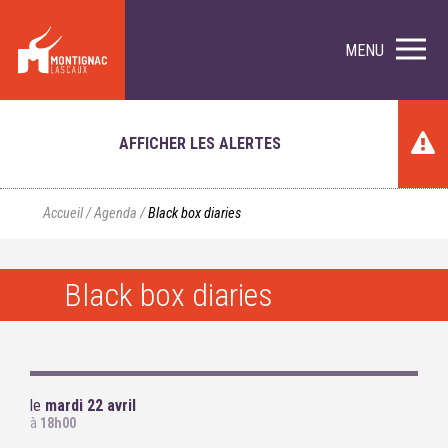
MENU
AFFICHER LES ALERTES
Accueil
/
Agenda
/
Black box diaries
Black box diaries
le
mardi 22 avril
à
18h00