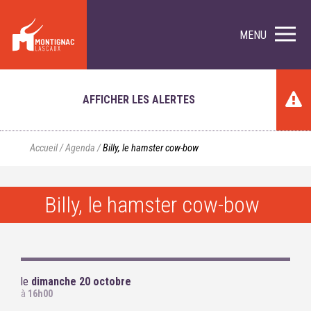
MENU
AFFICHER LES ALERTES
Accueil
/
Agenda
/
Billy, le hamster cow-bow
Billy, le hamster cow-bow
le
dimanche 20 octobre
à
16h00