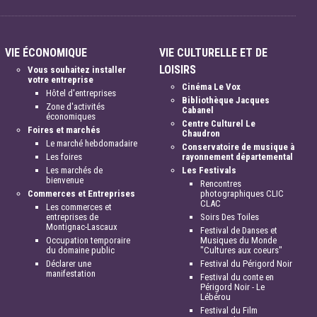
VIE ÉCONOMIQUE
VIE CULTURELLE ET DE
LOISIRS
Vous souhaitez installer
votre entreprise
Cinéma Le Vox
Hôtel d'entreprises
Bibliothèque Jacques
Zone d'activités
Cabanel
économiques
Centre Culturel Le
Foires et marchés
Chaudron
Le marché hebdomadaire
Conservatoire de musique à
Les foires
rayonnement départemental
Les marchés de
Les Festivals
bienvenue
Rencontres
Commerces et Entreprises
photographiques CLIC
CLAC
Les commerces et
entreprises de
Soirs Des Toiles
Montignac-Lascaux
Festival de Danses et
Occupation temporaire
Musiques du Monde
du domaine public
"Cultures aux coeurs"
Déclarer une
Festival du Périgord Noir
manifestation
Festival du conte en
Périgord Noir - Le
Lébérou
Festival du Film