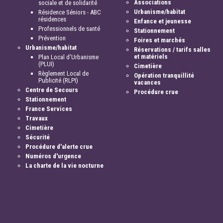
Associations
sociale et de solidarité
Urbanisme/habitat
Résidence Séniors - ABC
résidences
Enfance et jeunesse
Professionnels de santé
Stationnement
Prévention
Foires et marchés
Urbanisme/habitat
Réservations / tarifs salles
et matériels
Plan Local d'Urbanisme
(PLUI)
Cimetière
Règlement Local de
Opération tranquillité
Publicité (RLPI)
vacances
Centre de Secours
Procédure crue
Stationnement
France Services
Travaux
Cimetière
Sécurité
Procédure d'alerte crue
Numéros d'urgence
La charte de la vie nocturne