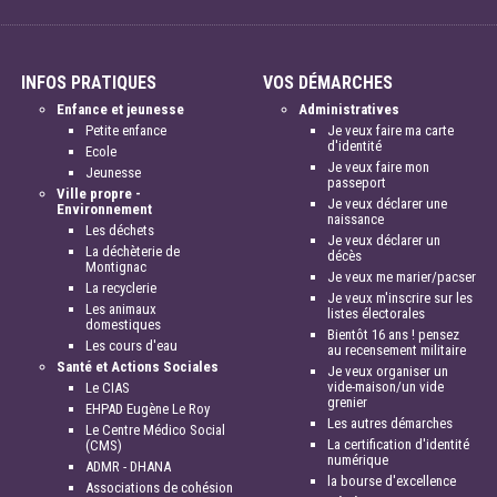
INFOS PRATIQUES
VOS DÉMARCHES
Enfance et jeunesse
Administratives
Petite enfance
Je veux faire ma carte
d'identité
Ecole
Je veux faire mon
Jeunesse
passeport
Ville propre -
Je veux déclarer une
Environnement
naissance
Les déchets
Je veux déclarer un
La déchèterie de
décès
Montignac
Je veux me marier/pacser
La recyclerie
Je veux m'inscrire sur les
Les animaux
listes électorales
domestiques
Bientôt 16 ans ! pensez
Les cours d'eau
au recensement militaire
Santé et Actions Sociales
Je veux organiser un
vide-maison/un vide
Le CIAS
grenier
EHPAD Eugène Le Roy
Les autres démarches
Le Centre Médico Social
La certification d'identité
(CMS)
numérique
ADMR - DHANA
la bourse d'excellence
Associations de cohésion