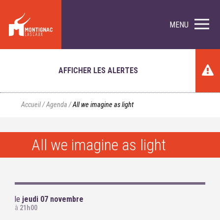
MENU
AFFICHER LES ALERTES
Accueil
/
Agenda
/
All we imagine as light
All we imagine as light
le
jeudi 07 novembre
à
21h00