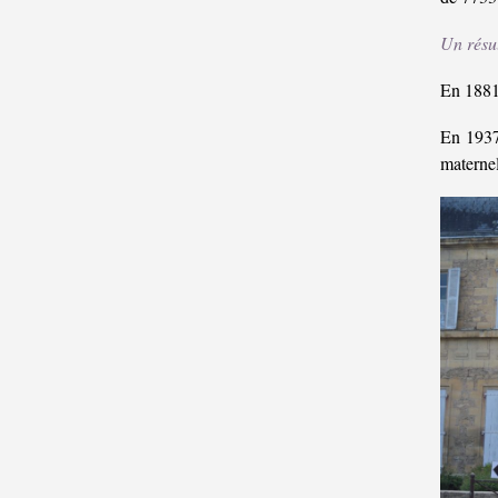
Un résul
En 1881,
En 1937,
maternel