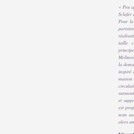
« Peu a
Sclafer
Pour la
parisien
réalisat
taille 
principe
Molinos
la dema
inspiré
maison 
circula
surmont
et supp
est prop
nom au 
alors a