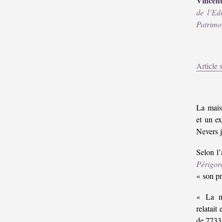
Vince
de l’Ed
Patrimo
Article 
La mais
et un ex
Nevers 
Selon l
Périgor
« son pr
« La mè
relatait
de 7733 