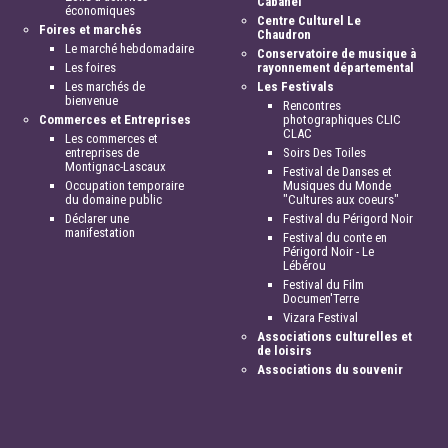
Cabanel
économiques
Centre Culturel Le
Foires et marchés
Chaudron
Le marché hebdomadaire
Conservatoire de musique à
Les foires
rayonnement départemental
Les marchés de
Les Festivals
bienvenue
Rencontres
Commerces et Entreprises
photographiques CLIC
CLAC
Les commerces et
entreprises de
Soirs Des Toiles
Montignac-Lascaux
Festival de Danses et
Occupation temporaire
Musiques du Monde
du domaine public
"Cultures aux coeurs"
Déclarer une
Festival du Périgord Noir
manifestation
Festival du conte en
Périgord Noir - Le
Lébérou
Festival du Film
Documen'Terre
Vizara Festival
Associations culturelles et
de loisirs
Associations du souvenir