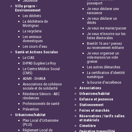
Jeunesse
passeport
Ville propre -
Je veux déclarer une
Environnement
naissance
Les déchets
Je veux déclarer un
La déchèterie de
décès
Montignac
Je veux me marier/pacser
La recyclerie
Je veux m'inscrire sur les
Les animaux
listes électorales
domestiques
Bientôt 16 ans ! pensez
Les cours d'eau
au recensement militaire
Santé et Actions Sociales
Je veux organiser un
vide-maison/un vide
Le CIAS
grenier
EHPAD Eugène Le Roy
Les autres démarches
Le Centre Médico Social
La certification d'identité
(CMS)
numérique
ADMR - DHANA
la bourse d'excellence
Associations de cohésion
Associations
sociale et de solidarité
Urbanisme/habitat
Résidence Séniors - ABC
résidences
Enfance et jeunesse
Professionnels de santé
Stationnement
Prévention
Foires et marchés
Urbanisme/habitat
Réservations / tarifs salles
et matériels
Plan Local d'Urbanisme
(PLUI)
Cimetière
Règlement Local de
Opération tranquillité