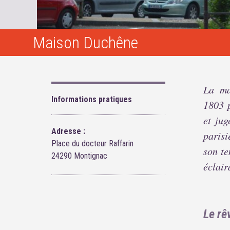
Maison Duchêne
La ma
Informations pratiques
1803 
et jug
Adresse :
paris
Place du docteur Raffarin
son te
24290 Montignac
éclair
Le rê