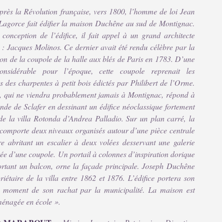
près la Révolution française, vers 1800, l’homme de loi Jean
 Lagorce fait édifier la maison Duchêne au sud de Montignac.
 conception de l’édifice, il fait appel à un grand architecte
 : Jacques Molinos. Ce dernier avait été rendu célèbre par la
ion de la coupole de la halle aux blés de Paris en 1783. D’une
considérable pour l’époque, cette coupole reprenait les
s des charpentes à petit bois édictés par Philibert de l’Orme.
, qui ne viendra probablement jamais à Montignac, répond à
nde de Sclafer en dessinant un édifice néoclassique fortement
 de la villa Rotonda d’Andrea Palladio. Sur un plan carré, la
comporte deux niveaux organisés autour d’une pièce centrale
ire abritant un escalier à deux volées desservant une galerie
ée d’une coupole. Un portail à colonnes d’inspiration dorique
ortant un balcon, orne la façade principale. Joseph Duchêne
riétaire de la villa entre 1862 et 1876. L’édifice portera son
moment de son rachat par la municipalité. La maison est
ménagée en école ».