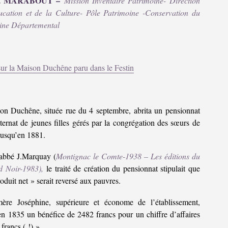
nt MARABOUT –
Mission Inventaire Patrimoine-
Direction
ucation et de la Culture- Pôle Patrimoine -Conservation du
ine Départemental
sur la Maison Duchêne paru dans le Festin
on Duchêne, située rue du 4 septembre, abrita un pensionnat
ternat de jeunes filles gérés par la congrégation des sœurs de
jusqu’en 1881.
’abbé J.Marquay (
Montignac le Comte-1938 – Les éditions du
d Noir-1983),
le traité de création du pensionnat stipulait que
oduit net » serait reversé aux pauvres.
re Joséphine, supérieure et économe de l’établissement,
 en 1835 un bénéfice de 2482 francs pour un chiffre d’affaires
francs ( !) ».